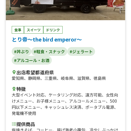
食事
スイーツ
ドリンク
とり帝～the bird emperor～
#丼ぶり
#軽食・スナック
#ジェラート
#アルコール・お酒
出店希望都道府県
愛知県
、
静岡県
、
三重県
、
岐阜県
、
滋賀県
、
徳島県
特徴
大型イベント対応
、
ケータリング対応
、
遠方可能
、
女性向
けメニュー
、
お子様メニュー
、
アルコールメニュー
、
500
円以下メニュー
、
キャッシュレス決済
、
ポータブル電源
、
発電機不使用
提供商品
塩焼きそば、コーヒー、揚げ海老小籠包、冷やしぶっかけ