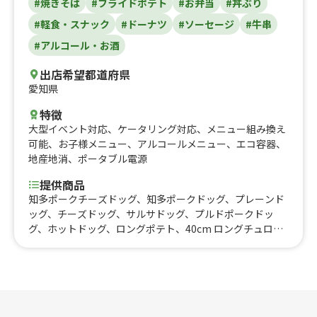
#焼きそば
#フライドポテト
#お弁当
#丼ぶり
#軽食・スナック
#ドーナツ
#ソーセージ
#牛串
#アルコール・お酒
出店希望都道府県
愛知県
特徴
大型イベント対応
、
ケータリング対応
、
メニュー組み換え
可能
、
お子様メニュー
、
アルコールメニュー
、
エコ容器
、
地産地消
、
ポータブル電源
提供商品
知多ポークチーズドッグ、知多ポークドッグ、プレーンド
ッグ、チーズドッグ、サルサドッグ、プルドポークドッ
グ、ホットドッグ、ロングポテト、40cm ロングチュロ
ス、フランクフルト、牛タンコロッケ、ナタデココドリン
ク、知多ポークソーセージ、ミニアメリカンドッグ、アメ
リカンドーナツ、鴨南蛮丼、炙り鶏チャーシュー丼、ケイ
ジャンチキンプレート、プルドポークプレート、いちごけ
ずり、牛串、レモンサワー、角 ハイボール、ジムビーム