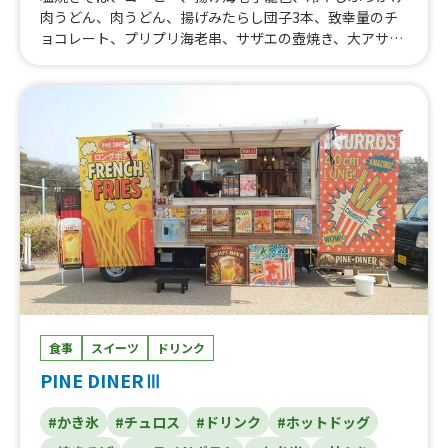
肉うどん、肉うどん、揚げみたらし団子3本、致幸量のチ
ョコレート、プリプリ海老串、サザエの壺焼き、大アサリ
の浜焼き、冷やしきゅうり1本漬け、フラッペ、みかん
缶、イカの丸揚げ、大鶏拝（台湾からあげ）、タルタル海
老フライ、ガーリックシュリンプ、揚げみたらし団子、ア
サイーボウル、至極のアップルパイ、山盛りポテト、揚げ
たこ焼き、牛タン串、牛カルビ串、ホタテ串、かき氷、ロ
ングチュロス、フレンチトースト、からあげ、チキンタル
タルBOX、わらび餅ドリンク、ボールドーナツ、どうぶつ
のかき氷、飲むジェラート、ぶどう山椒香るタコスロー
ル、オリジナルソーダドリンク、アルコール類、ガパオラ
イス、角煮ルーロー丼、バターチキンカレー、焼肉丼
食事
スイーツ
ドリンク
PINE DINERⅢ
#かき氷
#チュロス
#ドリンク
#ホットドッグ