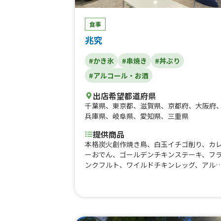
食事
兆究
#かき氷
#串焼き
#丼ぶり
#アルコール・お酒
出店希望都道府県
千葉県
、
東京都
、
滋賀県
、
京都府
、
大阪府
兵庫県
、
岐阜県
、
愛知県
、
三重県
提供商品
本格炭火創作焼き鳥、白玉イチゴ削り、カ
ーおでん、ゴールデンチキンステーキ、フ
ンクフルト、ワイルドチキンレッグ、アル
ール(ビール ハイボール レモンサワー)、
鴨フランク、ジャンボ肉巻きおにぎり、五
餅、マカオ風エッグタルト、創作浜焼き串
(ホタテバター、イカ熟成醤油)、チョコバナ
ナ、黒豚焼きそば、焼き鳥丼、あいもり丼