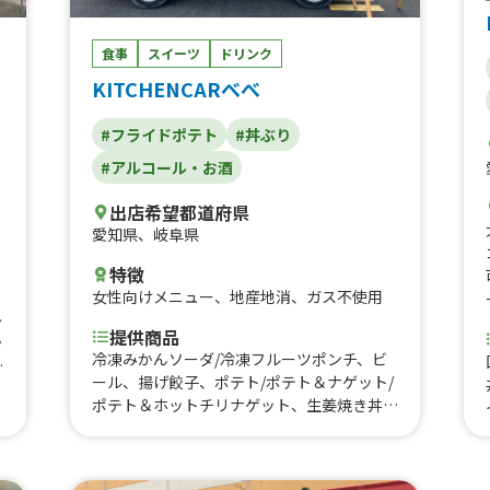
食事
スイーツ
ドリンク
KITCHENCARべべ
#フライドポテト
#丼ぶり
#アルコール・お酒
出店希望都道府県
、
愛知県
、
岐阜県
特徴
女性向けメニュー
、
地産地消
、
ガス不使用
レ
提供商品
ラ
冷凍みかんソーダ/冷凍フルーツポンチ、ビ
コ
ール、揚げ餃子、ポテト/ポテト＆ナゲット/
ポテト＆ホットチリナゲット、生姜焼き丼、
平
揚げパン、ポテト/ポテナゲ/ポテれん
、