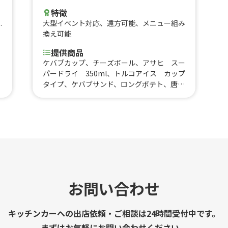
特徴
大型イベント対応
、
遠方可能
、
メニュー組み
ン
換え可能
肉
提供商品
ケバブカップ、チーズボール、アサヒ スー
パードライ 350ml、トルコアイス カップ
タイプ、ケバブサンド、ロングポテト、唐揚
げ 5P、唐揚げ 3P、チキンロール、唐揚
げ丼、ケバブ丼
お問い合わせ
キッチンカーへの出店依頼・ご相談は24時間受付中です。
まずはお気軽にお問い合わせください。