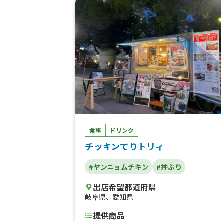
深川飯、ミンチー、カキ氷、鴨串、豚串、
骨まぜそば、明太高菜しらす丼、牛タン焼
そば、唐揚げ、チュロス、たこ焼き、豚汁
肉寿司、牛串、牛タン丼、十勝豚丼、鴨ロ
ス丼
食事
ドリンク
チッキンてりトリィ
#ヤンニョムチキン
#丼ぶり
出店希望都道府県
岐阜県
、
愛知県
提供商品