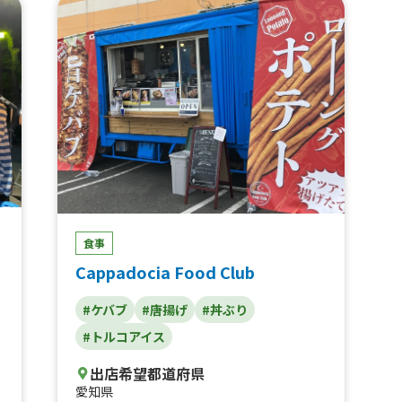
豚
き
、
ー
食事
Cappadocia Food Club
#ケバブ
#唐揚げ
#丼ぶり
#トルコアイス
出店希望都道府県
愛知県