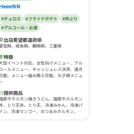
HeeeNN
#チュロス
#フライドポテト
#丼ぶり
#アルコール・お酒
出店希望都道府県
愛知県
、
岐阜県
、
静岡県
、
三重県
特徴
大型イベント対応
、
女性向けメニュー
、
アル
コールメニュー
、
キャッシュレス決済
、
遠方
可能
、
メニュー組み換え可能
、
お子様メニュ
ー
提供商品
国産牛ホルモン焼きうどん、国産牛ホルモン
丼、とり天丼、とり天、冷凍みかん、冷凍パ
イン、冷凍マンゴー、おつまみホルモン、ハ
イボール(350ml缶)、ビール(スーパードラ
イ350ml缶)、きのこ明太焼きうどん、和風
だし焼きうどん、ポテト