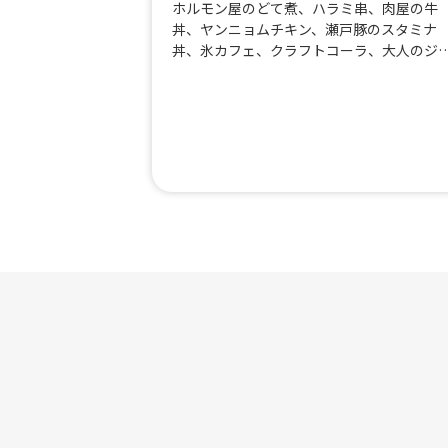
ホルモン屋のどて煮、ハラミ串、肉屋の牛
丼、ヤンニョムチキン、瀬戸豚のスタミナ
丼、氷カフェ、クラフトコーラ、大人のジ
ジャーエール、チキンオーバーライス、鶏
のてりかけ、せ・トリッパ