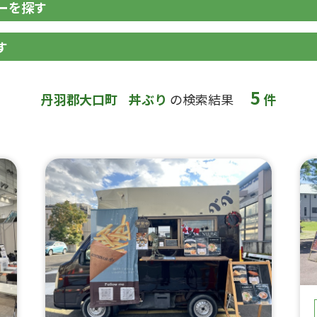
ーを探す
す
5
丹羽郡大口町
丼ぶり
の検索結果
件