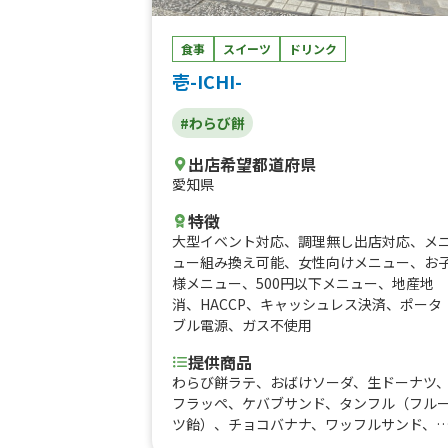
食事
スイーツ
ドリンク
壱-ICHI-
#わらび餅
出店希望都道府県
愛知県
特徴
大型イベント対応
、
調理無し出店対応
、
メ
ュー組み換え可能
、
女性向けメニュー
、
お
様メニュー
、
500円以下メニュー
、
地産地
消
、
HACCP
、
キャッシュレス決済
、
ポータ
ブル電源
、
ガス不使用
提供商品
わらび餅ラテ、おばけソーダ、生ドーナツ
フラッペ、ケバブサンド、タンフル（フル
ツ飴）、チョコバナナ、ワッフルサンド、
スクチーズケーキ、フローズンモア（韓国