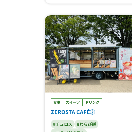
シュマロアイス）、揚げたこ焼き、冷凍チ
コバナナ、コーヒー（ホット、アイス）、
フェオレ（ホット、アイス）、マンドゥ3
個、韓国おでん(トッポギ)3個、韓国おでん
(オムク)1本、おでんセット、ホットフルー
ツティー、ホット黒みつきなこラテ、キン
ン冷凍みかん、黒みつきなこラテ、ホット
ャラメルラテ、ホットチョコ、ホットゆず
茶、フルーツラテ、かき氷、ドーナツ（オ
ルドファッション、ポンデドーナツ）、ク
ームソーダ、カムジャパン（韓国ジャガイ
パン）、コグマパン（韓国サツマイモパ
ン）、豚まん、みたらし団子4本、アサイー
ボウル、焼きそば、ポップコーン、生フラ
ク、マラサダ（ハワイのドーナツ）
食事
スイーツ
ドリンク
ZEROSTA CAFÉ②
#チュロス
#わらび餅