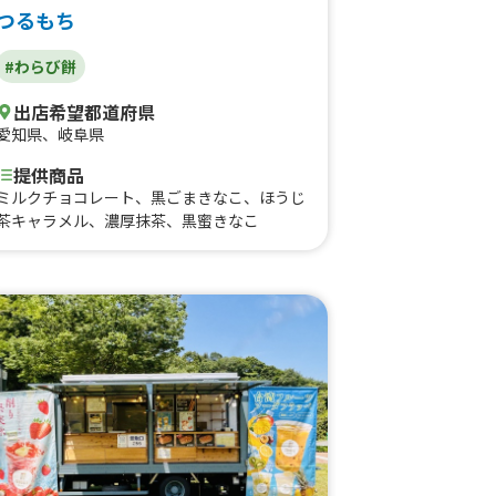
つるもち
#わらび餅
出店希望都道府県
愛知県
、
岐阜県
提供商品
ミルクチョコレート、黒ごまきなこ、ほうじ
茶キャラメル、濃厚抹茶、黒蜜きなこ