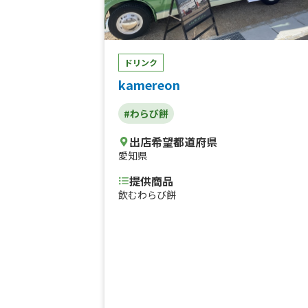
テ、わらび餅ラテホット、わらび餅ラテボ
ル、たこ焼き、スープたこ焼き 6個入り、
揚げ餅、かき氷各種、肉巻きおにぎり、自
製レモネード
ドリンク
kamereon
#わらび餅
出店希望都道府県
愛知県
提供商品
飲むわらび餅