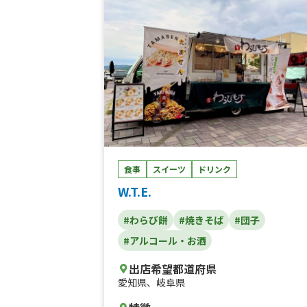
リーム、わらび餅、抹茶ラテクリーム、か
氷、削り果実氷、ロングチュロス、ロング
テト、ロングトルネードポテト
食事
スイーツ
ドリンク
W.T.E.
#わらび餅
#焼きそば
#団子
#アルコール・お酒
出店希望都道府県
愛知県
、
岐阜県