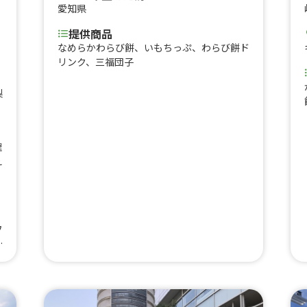
愛知県
提供商品
なめらかわらび餅、いもちっぷ、わらび餅ド
リンク、三福団子
、
梨
理
え
、
フ
チ
ド
ン
し
ク