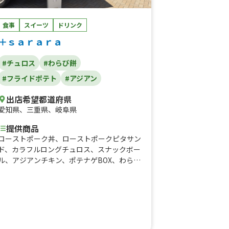
食事
スイーツ
ドリンク
＋ｓａｒａｒａ
#チュロス
#わらび餅
#フライドポテト
#アジアン
出店希望都道府県
愛知県
、
三重県
、
岐阜県
提供商品
ローストポーク丼、ローストポークピタサン
ド、カラフルロングチュロス、スナックボー
ル、アジアンチキン、ポテナゲBOX、わらび
餅、クリームソーダ、チュロスサンデー、フ
ルーツソーダ、タピオカドリンク、ミックス
ポテト、チキンナゲット、バブルワッフル、
麻婆飯、麻婆カレー、コーンスープ、ホット
ゆずティー