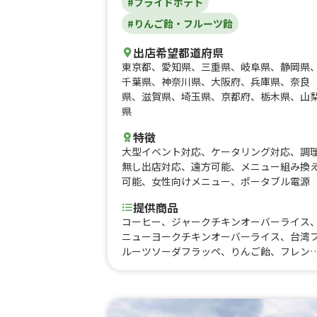
#フライドポテト
#りんご飴・フルーツ飴
出店希望都道府県
東京都
、
愛知県
、
三重県
、
岐阜県
、
静岡県
千葉県
、
神奈川県
、
大阪府
、
兵庫県
、
奈良
県
、
滋賀県
、
埼玉県
、
京都府
、
栃木県
、
山
県
特徴
大型イベント対応
、
ケータリング対応
、
調
無し出店対応
、
遠方可能
、
メニュー組み換
可能
、
女性向けメニュー
、
ポータブル電源
提供商品
コーヒー、ジャークチキンオーバーライス
ニューヨークチキンオーバーライス、台湾
ルーツソーダフラッペ、りんご飴、フレン
フライドポテト、チーズボール、生フライ
ポテト、フランク、クリスピーチキン、ロ
グおさつチップス、揚げたこ焼き、みたら
団子、抹茶フォンデュ団子、ほうじ茶ラテ