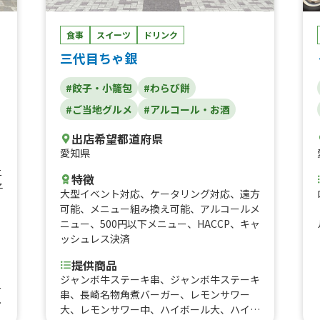
食事
スイーツ
ドリンク
三代目ちゃ銀
#餃子・小籠包
#わらび餅
#ご当地グルメ
#アルコール・お酒
出店希望都道府県
愛知県
ニ
特徴
子
大型イベント対応
、
ケータリング対応
、
遠方
可能
、
メニュー組み換え可能
、
アルコールメ
ニュー
、
500円以下メニュー
、
HACCP
、
キャ
ッシュレス決済
提供商品
、
ジャンボ牛ステーキ串、ジャンボ牛ステーキ
ー
串、長崎名物角煮バーガー、レモンサワー
バ
大、レモンサワー中、ハイボール大、ハイボ
マ