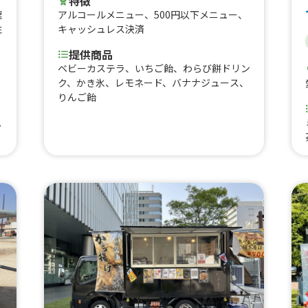
特徴
理
アルコールメニュー
、
500円以下メニュー
、
性
キャッシュレス決済
提供商品
ベビーカステラ、いちご飴、わらび餅ドリン
ク、かき氷、レモネード、バナナジュース、
、
りんご飴
、
ケ
ー
ラ
子
、
し
か
そ
缶
ら
ち