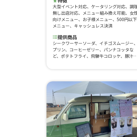
特徴
大型イベント対応
、
ケータリング対応
、
調
無し出店対応
、
メニュー組み換え可能
、
女
向けメニュー
、
お子様メニュー
、
500円以下
メニュー
、
キャッシュレス決済
提供商品
シークワーサーソーダ、イチゴスムージー
プリン、コーヒーゼリー、パンナコッタな
ど、ポテトフライ、飛騨牛コロッケ、豚汁
レアチャーシュー丼、低温調理鶏むね肉、
イジャンチキン、塩麹グリルチキン、生ド
ナツ 生クリーム、生ドーナツ、わらび餅
テ、温玉そぼろ冷やしうどん、みたらし団
１０本、みたらし団子５本、レモンサワー
団子三兄弟、きな粉みたらし団子、みたら
団子３本、串カツ、串カツカレーうどん、
れーうどん、たません全のせ、焼きそば、
ばせん、べーせん、ちーたま、たません、
ビール、ハイボール、黒蜜ポーション、わ
び餅小、わらび餅 中、わらび餅大、おう
deラテ、生チョコわらび餅、わらび餅ラ