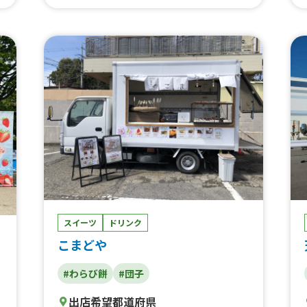
ール中、生ビール中、生ビール 大、九条ネ
ョ
ギ餃子、神戸牛ギョーザ、塩ラーメン、醤油
カ
ラーメン、名古屋名物 台湾ラーメン、桑名
産はまぐり餃子、塩唐揚げ、フランクフル
ト、レモネード、トルネードポテト、チーズ
ボール、超ビッグサイズ生フランクフルト、
キ
かき氷、大鶏排サンド（ダージーパイサン
キ
ド）、肉汁爆発スープ餃子、牛ステーキ串、
肉汁爆発小籠包（３ケ入り）、肉汁爆発小籠
ー
包（4ケ入り）、かき氷、生わらび餅アイ
リ
ス、カラフルサイダー、台湾焼きそば、ケバ
モ
ブサンド、レインボーチーズドッグ、台湾風
唐揚げ（ダージパイ）、豚汁、ロングポテ
ト、塩唐揚げ（3ヶ入り〕、生わらび餅、生
ン
わらび餅ドリンク、名古屋きしめん、台湾餃
子
スイーツ
ドリンク
こまどや
#わらび餅
#団子
出店希望都道府県