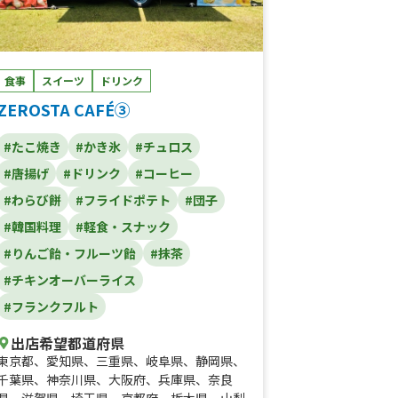
食事
スイーツ
ドリンク
ZEROSTA CAFÉ③
#たこ焼き
#かき氷
#チュロス
#唐揚げ
#ドリンク
#コーヒー
#わらび餅
#フライドポテト
#団子
#韓国料理
#軽食・スナック
#りんご飴・フルーツ飴
#抹茶
#チキンオーバーライス
#フランクフルト
出店希望都道府県
東京都
、
愛知県
、
三重県
、
岐阜県
、
静岡県
、
千葉県
、
神奈川県
、
大阪府
、
兵庫県
、
奈良