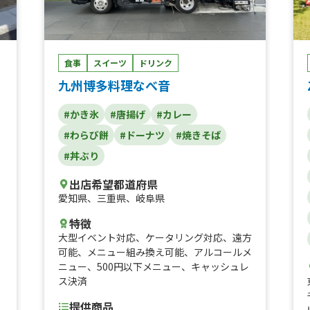
ト
家
食事
スイーツ
ドリンク
九州博多料理なべ音
#かき氷
#唐揚げ
#カレー
#わらび餅
#ドーナツ
#焼きそば
#丼ぶり
出店希望都道府県
愛知県
、
三重県
、
岐阜県
特徴
大型イベント対応
、
ケータリング対応
、
遠方
可能
、
メニュー組み換え可能
、
アルコールメ
ニュー
、
500円以下メニュー
、
キャッシュレ
ス決済
提供商品