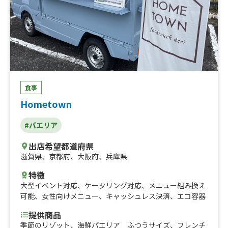
食事
Hometown
#パエリア
出店希望都道府県
滋賀県
、
京都府
、
大阪府
、
兵庫県
特徴
大型イベント対応
、
ケータリング対応
、
メニュー組み換え
可能
、
女性向けメニュー
、
キャッシュレス決済
、
エコ容器
提供商品
季節のリゾット、海鮮パエリア ふつうサイズ、フレンチ