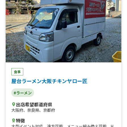
食事
屋台ラーメン大阪チキンヤロー匠
#ラーメン
出店希望都道府県
大阪府
、
奈良県
、
京都府
特徴
大型イベント対応
、
遠方可能
、
メニュー組み換え可能
、
H