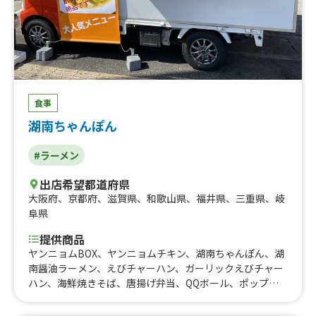
食事
湖南ちゃんぽん
#ラーメン
出店希望都道府県
大阪府
、
京都府
、
滋賀県
、
和歌山県
、
福井県
、
三重県
、
岐
阜県
提供商品
ヤンニョムBOX、ヤンニョムチキン、湖南ちゃんぽん、湖
南醤油ラーメン、えびチャーハン、ガーリックえびチャー
ハン、海鮮焼きそば、唐揚げ弁当、QQボール、ポップコ
ーンシュリンプ、しおラーメン、チャーハンBOX、ハイボ
ール、アイスコーラ、アイスソーダ、ハートボトルドリン