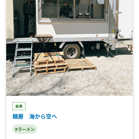
グチュロス、雪いちご、太閤唐揚げ、霜降り牛タン串、牛
ハラミ串、鹿児島黒豚焼きそば、いか焼き、金鯱カレー、
金鯱キーマカレー、極みレアチャーシュー丼、炙りチャー
シュー丼、ルーロー飯、油淋鶏、元祖釜玉ラーメン、アサ
ヒマルエフ生ビール、ベルギービール、ベルギービール
食事
麺屋 海から空へ
#ラーメン