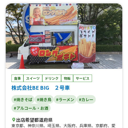
ー、炙りロース串、じゃんぼ焼き鳥、大盛り焼きそば、炙
りハーブフランク、みたらし団子、肉巻きおにぎり、にん
にく醤油から揚げ、霜降り牛串、大阪名物 揚げたこ焼
き、ロングポテト
食事
スイーツ
ドリンク
物販
サービス
株式会社BE BIG ２号車
#焼きそば
#焼き鳥
#ラーメン
#カレー
#アルコール・お酒
出店希望都道府県
東京都
、
神奈川県
、
埼玉県
、
大阪府
、
兵庫県
、
京都府
、
愛