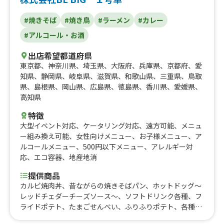
#焼きそば
#焼き鳥
#ラーメン
#カレー
#アルコール・お酒
出店希望都道府県
東京都
、
神奈川県
、
埼玉県
、
大阪府
、
兵庫県
、
京都府
、
愛
知県
、
静岡県
、
岐阜県
、
滋賀県
、
和歌山県
、
三重県
、
鳥取
県
、
島根県
、
岡山県
、
広島県
、
徳島県
、
香川県
、
愛媛県
、
高知県
特徴
大型イベント対応
、
ケータリング対応
、
遠方可能
、
メニュ
ー組み換え可能
、
女性向けメニュー
、
お子様メニュー
、
ア
ルコールメニュー
、
500円以下メニュー
、
アレルギー対
応
、
エコ容器
、
地産地消
提供商品
カルビ焼肉丼、昔ながらの焼きそばパン、ホットドッグ〜
レッドチェダーチーズソース〜、ソフトドリンク各種、フ
ライドポテト、たまごせんべい、ふりふりポテト、各種ア
ルコール類、昔ながらの屋台ラーメン、スパイシーカレ