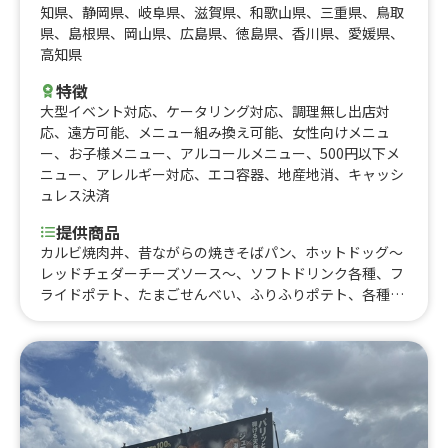
知県
、
静岡県
、
岐阜県
、
滋賀県
、
和歌山県
、
三重県
、
鳥取
県
、
島根県
、
岡山県
、
広島県
、
徳島県
、
香川県
、
愛媛県
、
高知県
特徴
大型イベント対応
、
ケータリング対応
、
調理無し出店対
応
、
遠方可能
、
メニュー組み換え可能
、
女性向けメニュ
ー
、
お子様メニュー
、
アルコールメニュー
、
500円以下メ
ニュー
、
アレルギー対応
、
エコ容器
、
地産地消
、
キャッシ
ュレス決済
提供商品
カルビ焼肉丼、昔ながらの焼きそばパン、ホットドッグ〜
レッドチェダーチーズソース〜、ソフトドリンク各種、フ
ライドポテト、たまごせんべい、ふりふりポテト、各種ア
ルコール類、昔ながらの屋台ラーメン、スパイシーカレ
ー、炙りロース串、じゃんぼ焼き鳥、大盛り焼きそば、炙
りハーブフランク、みたらし団子、肉巻きおにぎり、にん
にく醤油から揚げ、霜降り牛串、大阪名物 揚げたこ焼
き、ロングポテト