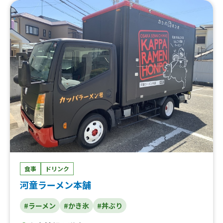
ク、ローストビーフ丼、ふりふりポテト、中華海軍カレ
ー、クリームパオサンド、ゴマ団子、台湾カステラ、カラ
アゲ丼、小籠包、水餃子、湖南焼きちゃんぽん、天津飯、
カラアゲパオバーガー、チャーシューパオバーガー、チャ
ーシュー丼、カラアゲ、飲む杏仁
食事
ドリンク
河童ラーメン本舗
#ラーメン
#かき氷
#丼ぶり