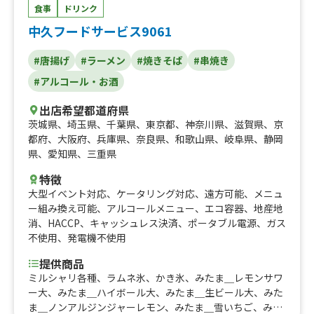
食事
ドリンク
中久フードサービス9061
#唐揚げ
#ラーメン
#焼きそば
#串焼き
#アルコール・お酒
出店希望都道府県
茨城県
、
埼玉県
、
千葉県
、
東京都
、
神奈川県
、
滋賀県
、
京
都府
、
大阪府
、
兵庫県
、
奈良県
、
和歌山県
、
岐阜県
、
静岡
県
、
愛知県
、
三重県
特徴
大型イベント対応
、
ケータリング対応
、
遠方可能
、
メニュ
ー組み換え可能
、
アルコールメニュー
、
エコ容器
、
地産地
消
、
HACCP
、
キャッシュレス決済
、
ポータブル電源
、
ガス
不使用
、
発電機不使用
提供商品
ミルシャリ各種、ラムネ氷、かき氷、みたま＿レモンサワ
ー大、みたま＿ハイボール大、みたま＿生ビール大、みた
ま＿ノンアルジンジャーレモン、みたま＿雪いちご、みた