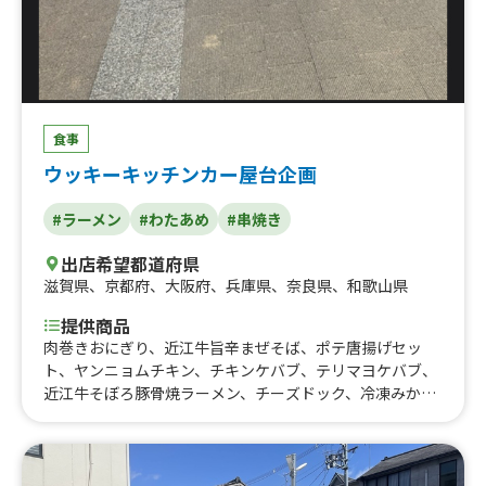
食事
ウッキーキッチンカー屋台企画
#ラーメン
#わたあめ
#串焼き
出店希望都道府県
滋賀県
、
京都府
、
大阪府
、
兵庫県
、
奈良県
、
和歌山県
提供商品
肉巻きおにぎり、近江牛旨辛まぜそば、ポテ唐揚げセッ
ト、ヤンニョムチキン、チキンケバブ、テリマヨケバブ、
近江牛そぼろ豚骨焼ラーメン、チーズドック、冷凍みかん
ソーダ、スィートチリ、甘だれ唐揚げ、牛タン串、チョコ
マシュマロ、りんご飴、焼きそば、はしまき、豚串、牛
串、ひかるわたがし、レインボーわたがし、わたがし