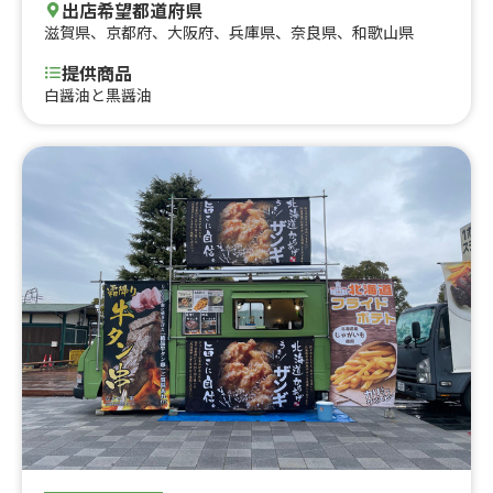
出店希望都道府県
滋賀県
、
京都府
、
大阪府
、
兵庫県
、
奈良県
、
和歌山県
提供商品
白醤油と黒醤油