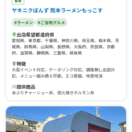
食事
ヤキニクぼんず 熊本ラーメンもっこす
#ラーメン
#ご当地グルメ
出店希望都道府県
愛知県
、
東京都
、
千葉県
、
神奈川県
、
埼玉県
、
栃木県
、
茨
城県
、
群馬県
、
山梨県
、
長野県
、
大阪府
、
奈良県
、
京都
府
、
滋賀県
、
静岡県
、
三重県
、
岐阜県
特徴
大型イベント対応
、
ケータリング対応
、
調理無し出店対
応
、
メニュー組み換え可能
、
エコ容器
、
地産地消
提供商品
あぶりチャーシュー丼、炭火焼きホルモン丼