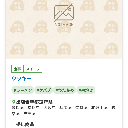
食事
スイーツ
ウッキー
#ラーメン
#ケバブ
#わたあめ
#串焼き
出店希望都道府県
滋賀県
、
京都府
、
大阪府
、
兵庫県
、
奈良県
、
和歌山県
、
岐
阜県
、
三重県
提供商品