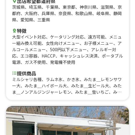
出店希望都道府県
茨城県
、
埼玉県
、
千葉県
、
東京都
、
神奈川県
、
滋賀県
、
京
都府
、
大阪府
、
兵庫県
、
奈良県
、
和歌山県
、
岐阜県
、
静岡
県
、
愛知県
、
三重県
特徴
大型イベント対応
、
ケータリング対応
、
遠方可能
、
メニュ
ー組み換え可能
、
女性向けメニュー
、
お子様メニュー
、
ア
ルコールメニュー
、
500円以下メニュー
、
アレルギー対
応
、
エコ容器
、
HACCP
、
キャッシュレス決済
、
ポータブル
電源
、
ガス不使用
、
発電機不使用
提供商品
ミルシャリ各種、ラムネ氷、かき氷、みたま＿レモンサワ
ー大、みたま＿ハイボール大、みたま＿生ビール大、みた
ま＿ノンアルジンジャーレモン、みたま＿雪いちご、みた
ま＿ぐるぐるソーセージ、みたま＿ちょい辛フランク、み
たま＿オリーブフランク、みたま＿バジルフランク、みた
ま＿ベルジャンフリッツ、豚角煮丼、冷やし鶏白湯ラーメ
ン、帯広豚丼、北海道ザンギ、北海道ポテト、北海道ザン
ギのタルタルチキン南蛮丼、ベルジャンフリッツ、ワイル
ドフランク(バジル・スパイシー・BBQ・オリーブ)、ロン