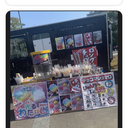
ま＿ぐるぐるソーセージ、みたま＿ちょい辛フランク、み
たま＿オリーブフランク、みたま＿バジルフランク、みた
ま＿ベルジャンフリッツ、豚角煮丼、冷やし鶏白湯ラーメ
ン、帯広豚丼、北海道ザンギ、北海道ポテト、北海道ザン
ギのタルタルチキン南蛮丼、ベルジャンフリッツ、ワイル
ドフランク(バジル・スパイシー・BBQ・オリーブ)、ロン
グチュロス、雪いちご、太閤唐揚げ、霜降り牛タン串、牛
ハラミ串、鹿児島黒豚焼きそば、いか焼き、金鯱カレー、
金鯱キーマカレー、極みレアチャーシュー丼、炙りチャー
シュー丼、ルーロー飯、油淋鶏、元祖釜玉ラーメン、アサ
ヒマルエフ生ビール、ベルギービール、ベルギービール