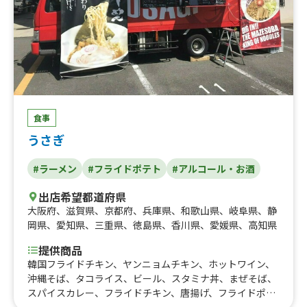
食事
うさぎ
#ラーメン
#フライドポテト
#アルコール・お酒
出店希望都道府県
大阪府
、
滋賀県
、
京都府
、
兵庫県
、
和歌山県
、
岐阜県
、
静
岡県
、
愛知県
、
三重県
、
徳島県
、
香川県
、
愛媛県
、
高知県
提供商品
韓国フライドチキン、ヤンニョムチキン、ホットワイン、
沖縄そば、タコライス、ビール、スタミナ丼、まぜそば、
スパイスカレー、フライドチキン、唐揚げ、フライドポテ
ト、ハイボール、サワー、生ビール、ガパオ ライス、焼豚