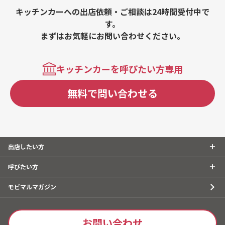
シフォン、チョコミルクドリンク、カップアイス、カフェ
キッチンカーへの出店依頼・ご相談は24時間受付中で
ラテ、カフェラテ フレーバーラテ、カップ総菜、悠々自
す。
適弁当、アフォガード、ドリンク、コーヒーゼリーフロー
まずはお気軽にお問い合わせください。
ト、冷やしブリュレシフォン、コーヒー、シフォンケーキ
キッチンカーを呼びたい方専用
無料で問い合わせる
出店したい方
呼びたい方
モビマルマガジン
お問い合わせ