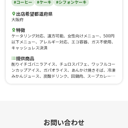
#コーヒー
#ケーキ
#シフォンケーキ
出店希望都道府県
大阪府
特徴
ケータリング対応
、
遠方可能
、
女性向けメニュー
、
500円
以下メニュー
、
アレルギー対応
、
エコ容器
、
ガス不使用
、
キャッシュレス決済
提供商品
削りイチゴバニラアイス、チュロスパフェ、ワッフルコー
ンカップアイス、ガパオライス、あんかけ焼きそば、冷凍
みかんジュース、炭酸ドリンク、回鍋肉、スープカレー、
雪見大福、イチゴミルク、冷やしパイナップル、シフォン
ケーキバニラアイス、麻婆豆腐丼、揚げたこ焼き、シャカ
シャカポテト、削りイチゴ、フローズンバニラアイス、フ
ローズンバニラアイスミニ、ガトーショコラ、アメリカン
ドック、チーズケーキ、揚げワッサンカップ、チュロスミ
ルク、揚げパンと季節のフルーツ串、季節のパフェ、カッ
プアイス、コーヒーフロート、ドリンク、シャカシャカポ
お問い合わせ
テト、揚げパン、チュロス、オムライス、チャイ、カップ