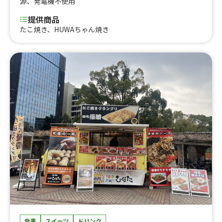
源
、
発電機不使用
提供商品
たこ焼き、HUWAちゃん焼き
食事
スイーツ
ドリンク