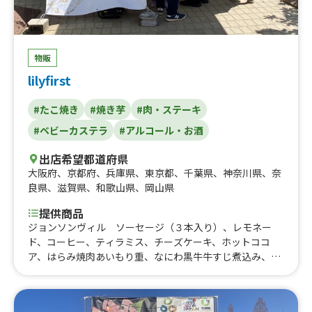
物販
lilyfirst
#たこ焼き
#焼き芋
#肉・ステーキ
#ベビーカステラ
#アルコール・お酒
出店希望都道府県
大阪府
、
京都府
、
兵庫県
、
東京都
、
千葉県
、
神奈川県
、
奈
良県
、
滋賀県
、
和歌山県
、
岡山県
提供商品
ジョンソンヴィル ソーセージ（３本入り）、レモネー
ド、コーヒー、ティラミス、チーズケーキ、ホットココ
ア、はらみ焼肉あいもり重、なにわ黒牛牛すじ煮込み、河
内鴨串焼き、はらみ重、はらみステーキ串イベント、トロ
牛タン串、なにわ黒牛ステーキ丼、なにわ黒牛ステーキ
串、大阪梅ポーク肉巻きおにぎり、ハラミ重(ランチ)90