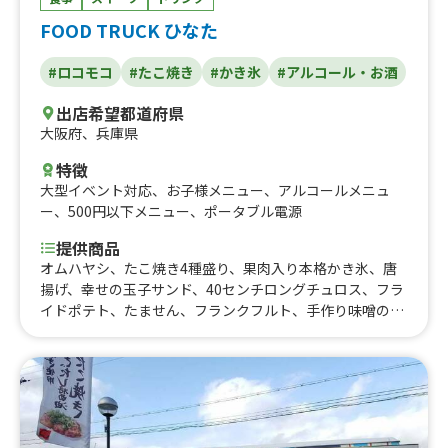
FOOD TRUCK ひなた
#ロコモコ
#たこ焼き
#かき氷
#アルコール・お酒
出店希望都道府県
大阪府
、
兵庫県
特徴
大型イベント対応
、
お子様メニュー
、
アルコールメニュ
ー
、
500円以下メニュー
、
ポータブル電源
提供商品
オムハヤシ、たこ焼き4種盛り、果肉入り本格かき氷、唐
揚げ、幸せの玉子サンド、40センチロングチュロス、フラ
イドポテト、たません、フランクフルト、手作り味噌の有
機野菜の具沢山豚汁、だし巻き卵、日替わり丼、アルコー
ル、ラムネ、カラフルソーダ、かき氷、ロコモコ丼、濃厚
カップアイス、アイスフロート、たこせん、焼きそば、フ
ルーツサンド、たこ焼き