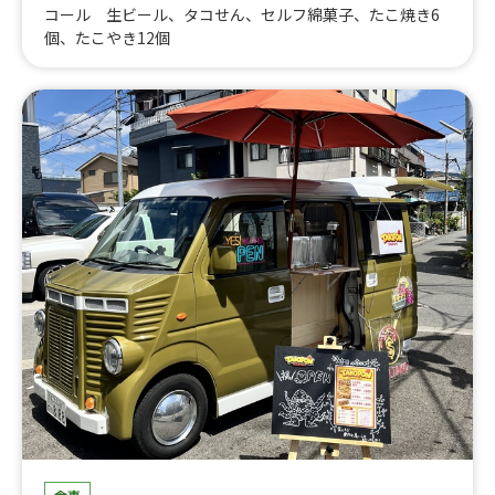
コール 生ビール、タコせん、セルフ綿菓子、たこ焼き6
個、たこやき12個