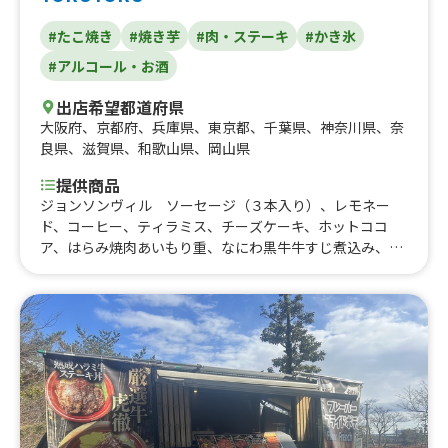
#たこ焼き
#焼き芋
#肉・ステーキ
#かき氷
#アルコール・お酒
出店希望都道府県
大阪府
、
京都府
、
兵庫県
、
東京都
、
千葉県
、
神奈川県
、
奈
良県
、
滋賀県
、
和歌山県
、
岡山県
提供商品
ジョンソンヴィル ソーセージ（３本入り）、レモネー
ド、コーヒー、ティラミス、チーズケーキ、ホットココ
ア、はらみ焼肉あいもり重、なにわ黒牛牛すじ煮込み、河
内鴨串焼き、はらみ重、はらみステーキ串イベント、トロ
牛タン串、なにわ黒牛ステーキ丼、なにわ黒牛ステーキ
串、大阪梅ポーク肉巻きおにぎり、ハラミ重(ランチ)90
0、熟成ハラミ串ランチ、塩タン串ランチ、焼肉丼、大阪
美人カステラ15個、大阪美人カステラ25個、大阪美人カス
テラ40個、チュロス、りんご飴、大阪産梅ポーク焼きそ
ば、カステラいちごパフェ、焼き鳥、いちご飴、ビール、
冷やしパイン、なにわ黒牛の極上焼きそば、フランクフル
ト、カキ氷、仙台牛タン重、唐揚げ、焼き芋、ポテト、た