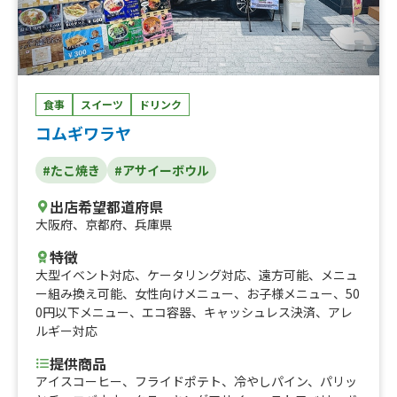
食事
スイーツ
ドリンク
コムギワラヤ
#たこ焼き
#アサイーボウル
出店希望都道府県
大阪府
、
京都府
、
兵庫県
特徴
大型イベント対応
、
ケータリング対応
、
遠方可能
、
メニュ
ー組み換え可能
、
女性向けメニュー
、
お子様メニュー
、
50
0円以下メニュー
、
エコ容器
、
キャッシュレス決済
、
アレ
ルギー対応
提供商品
アイスコーヒー、フライドポテト、冷やしパイン、パリッ