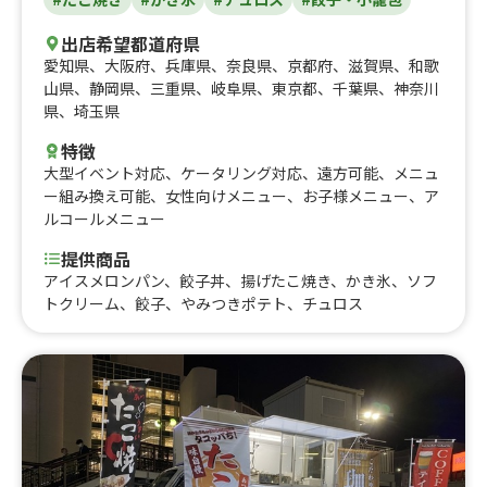
出店希望都道府県
愛知県
、
大阪府
、
兵庫県
、
奈良県
、
京都府
、
滋賀県
、
和歌
山県
、
静岡県
、
三重県
、
岐阜県
、
東京都
、
千葉県
、
神奈川
県
、
埼玉県
特徴
大型イベント対応
、
ケータリング対応
、
遠方可能
、
メニュ
ー組み換え可能
、
女性向けメニュー
、
お子様メニュー
、
ア
ルコールメニュー
提供商品
アイスメロンパン、餃子丼、揚げたこ焼き、かき氷、ソフ
トクリーム、餃子、やみつきポテト、チュロス