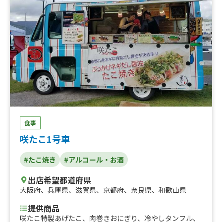
食事
咲たこ1号車
#たこ焼き
#アルコール・お酒
出店希望都道府県
大阪府
、
兵庫県
、
滋賀県
、
京都府
、
奈良県
、
和歌山県
提供商品
咲たこ特製あげたこ、肉巻きおにぎり、冷やしタンフル、