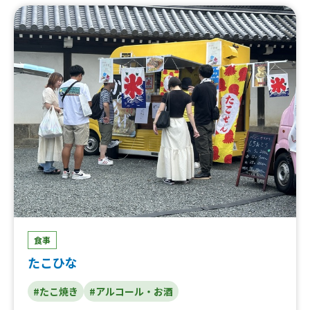
酎ハイ、ハイボール、大盛、肉のせ、キムチくん、塩やき
そば、ぼっかけやきそば、アイスブリュレクレープ（バニ
ラ・チョコ）、お好み焼き、たこ焼、明石焼き、はじける
氷
食事
たこひな
#たこ焼き
#アルコール・お酒