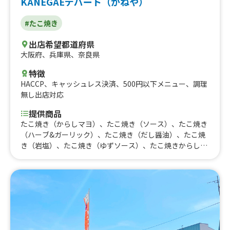
KANEGAEデパート（かねや）
#たこ焼き
出店希望都道府県
大阪府
、
兵庫県
、
奈良県
特徴
HACCP
、
キャッシュレス決済
、
500円以下メニュー
、
調理
無し出店対応
提供商品
たこ焼き（からしマヨ）、たこ焼き（ソース）、たこ焼き
（ハーブ&ガーリック）、たこ焼き（だし醤油）、たこ焼
き（岩塩）、たこ焼き（ゆずソース）、たこ焼きからしマ
ヨ12個、たこ焼きソース12個、たこ焼きハーブガーリック
12個、たこ焼きだし醤油12個、たこ焼き塩12個、たこ焼
きゆずソース12個、たこせん（プレーン）、元祖たこせん
（たこ焼きのせ）、たません