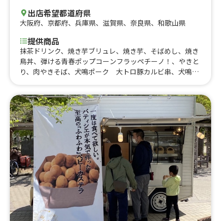
出店希望都道府県
大阪府
、
京都府
、
兵庫県
、
滋賀県
、
奈良県
、
和歌山県
提供商品
抹茶ドリンク、焼き芋ブリュレ、焼き芋、そばめし、焼き
鳥丼、弾ける青春ポップコーンフラッペチーノ！、やきと
り、肉やきそば、犬鳴ポーク 大トロ豚カルビ串、犬鳴ポ
ーク レア肉巻きおにぎり、とろける角煮丼〜激辛スーパ
ーRED〜、とろける角煮丼〜旨辛RED〜、フランクフル
ト、しゃかしゃかポテト、とろけるタンシュー串、とろけ
る角煮丼、アイスモナカ、肉巻きおにぎり、大阪国際大学
様用メニューチーチキセット(チーズボール2個&韓流チキ
ン3個)、卵が美味しいオムライス、神戸女子大様用メニュ
ー(韓流チキン3個&チーズボール2個&韓国輸入ドリンクV
トーク)、韓流チキン、ホルモン焼き、塩唐揚げサラダ丼、
オムそば、焼きそば、塩唐揚げ弁当、じゃがバター、ドリ
ンク(アルコール含む)、ふわふわかき氷、たこ焼き、肉弁
当、牛串焼き、肉カレーライス、チーズボール、たっぷり
チーズポテトフライ、特製ダレの塩唐揚げ、牛ホルモン塩
焼きそば