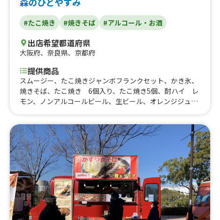
森のひとやすみ
#たこ焼き
#焼きそば
#アルコール・お酒
出店希望都道府県
大阪府
、
奈良県
、
京都府
提供商品
スムージー、たこ焼きジャンボフランクセット、かき氷、
焼きそば、たこ焼き 6個入り、たこ焼き5個、酎ハイ レ
モン、ノンアルコールビール、生ビール、オレンジジュー
ス500、ジャンボフランクフルト、焼きそば、たこ焼き7個
入り