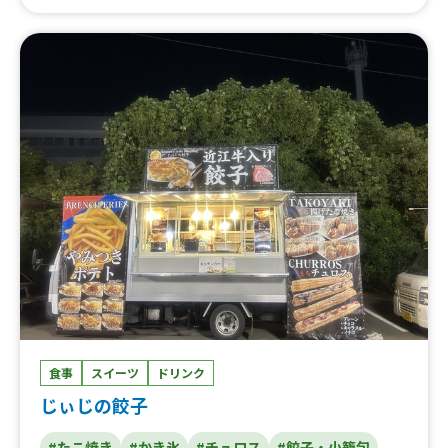
ル、ロングチュロス、QQボール、チーズダッカルビ丼、
さくらソフト、国産黒毛和牛すじ丼、九条ネギ豚汁、ソフ
トアイス、かき氷、ハーブフランク、ナチョチー丼、モダ
ンオムたこ丼、モダンオムたこ、京風たこ焼き
食事
スイーツ
ドリンク
じぃじの餃子
#たこ焼き
#かき氷
#チュロス
#餃子・小籠包