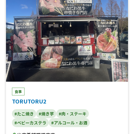
0、熟成ハラミ串ランチ、塩タン串ランチ、焼肉丼、大阪
美人カステラ15個、大阪美人カステラ25個、大阪美人カス
テラ40個、チュロス、りんご飴、大阪産梅ポーク焼きそ
ば、カステラいちごパフェ、焼き鳥、いちご飴、ビール、
冷やしパイン、なにわ黒牛の極上焼きそば、フランクフル
ト、カキ氷、仙台牛タン重、唐揚げ、焼き芋、ポテト、た
こ焼き
食事
TORUTORU2
#たこ焼き
#焼き芋
#肉・ステーキ
#ベビーカステラ
#アルコール・お酒