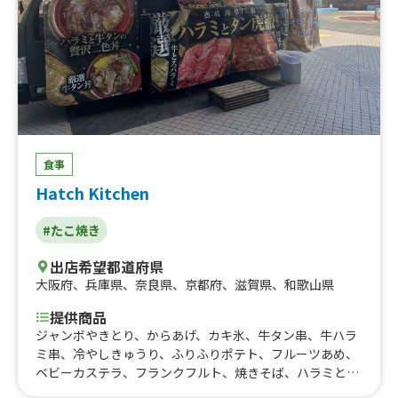
こ焼き
食事
Hatch Kitchen
#たこ焼き
出店希望都道府県
大阪府
、
兵庫県
、
奈良県
、
京都府
、
滋賀県
、
和歌山県
提供商品
ジャンボやきとり、からあげ、カキ氷、牛タン串、牛ハラ
ミ串、冷やしきゅうり、ふりふりポテト、フルーツあめ、
ベビーカステラ、フランクフルト、焼きそば、ハラミと牛
タンの二色丼、たこ焼き