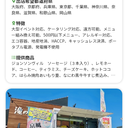
出店希望都道府県
大阪府
、
京都府
、
兵庫県
、
東京都
、
千葉県
、
神奈川県
、
奈
良県
、
滋賀県
、
和歌山県
、
岡山県
特徴
大型イベント対応
、
ケータリング対応
、
遠方可能
、
メニュ
ー組み換え可能
、
500円以下メニュー
、
アレルギー対応
、
エコ容器
、
地産地消
、
HACCP
、
キャッシュレス決済
、
ポー
タブル電源
、
発電機不使用
提供商品
ジョンソンヴィル ソーセージ（３本入り）、レモネー
ド、コーヒー、ティラミス、チーズケーキ、ホットココ
ア、はらみ焼肉あいもり重、なにわ黒牛牛すじ煮込み、河
内鴨串焼き、はらみ重、はらみステーキ串イベント、トロ
牛タン串、なにわ黒牛ステーキ丼、なにわ黒牛ステーキ
串、大阪梅ポーク肉巻きおにぎり、ハラミ重(ランチ)90
0、熟成ハラミ串ランチ、塩タン串ランチ、焼肉丼、大阪
美人カステラ15個、大阪美人カステラ25個、大阪美人カス
テラ40個、チュロス、りんご飴、大阪産梅ポーク焼きそ
ば、カステラいちごパフェ、焼き鳥、いちご飴、ビール、
冷やしパイン、なにわ黒牛の極上焼きそば、フランクフル