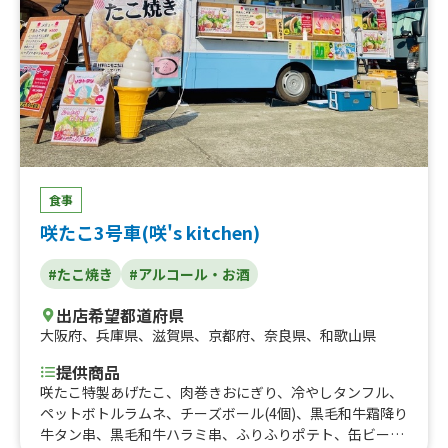
ト、カキ氷、仙台牛タン重、唐揚げ、焼き芋、ポテト、た
こ焼き
食事
咲たこ3号車(咲's kitchen)
#たこ焼き
#アルコール・お酒
出店希望都道府県
大阪府
、
兵庫県
、
滋賀県
、
京都府
、
奈良県
、
和歌山県
提供商品
咲たこ特製あげたこ、肉巻きおにぎり、冷やしタンフル、
ペットボトルラムネ、チーズボール(4個)、黒毛和牛霜降り
牛タン串、黒毛和牛ハラミ串、ふりふりポテト、缶ビー