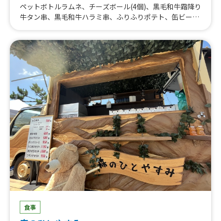
ペットボトルラムネ、チーズボール(4個)、黒毛和牛霜降り
牛タン串、黒毛和牛ハラミ串、ふりふりポテト、缶ビー
ル、ロングチュロス、QQボール、チーズダッカルビ丼、
さくらソフト、国産黒毛和牛すじ丼、九条ネギ豚汁、ソフ
トアイス、かき氷、ハーブフランク、ナチョチー丼、モダ
ンオムたこ丼、モダンオムたこ、京風たこ焼き
食事