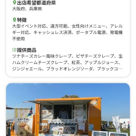
出店希望都道府県
大阪府
、
兵庫県
特徴
大型イベント対応
、
遠方可能
、
女性向けメニュー
、
アレル
ギー対応
、
キャッシュレス決済
、
ポータブル電源
、
発電機
不使用
提供商品
ツナチーズカレー風味クレープ、ピザチーズクレープ、生
ハムクリームチーズクレープ、紅茶、アップルジュース、
ジンジャエール、ブラッドオレンジソーダ、ブラックコー
ヒー、カフェラテ、ハイボール、焼酎(いいちこ)、限定ビ
ール(数量限定)、檸檬堂、ハイネケン、こだわり酒場のレ
モンサワー、濱田酒造 だいやめ、台湾ビール、生ハムクリ
ームチーズクレープ、ストロベリークリームクレープ、ス
トロベリーロータスクリームクレープ、オニオンスープ、
抹茶ホワイトチョコクレープ、ロータスクリームクレー
プ、オレオクレープ、チュコバナナクレープ、グレープフ
ルーツヨーグルトクレープ、シュガーバター