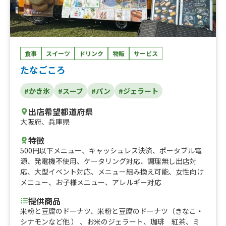
食事
スイーツ
ドリンク
物販
サービス
たなごころ
#かき氷
#スープ
#パン
#ジェラート
出店希望都道府県
大阪府
、
兵庫県
特徴
500円以下メニュー
、
キャッシュレス決済
、
ポータブル電
源
、
発電機不使用
、
ケータリング対応
、
調理無し出店対
応
、
大型イベント対応
、
メニュー組み換え可能
、
女性向け
メニュー
、
お子様メニュー
、
アレルギー対応
提供商品
米粉と豆腐のドーナツ、米粉と豆腐のドーナツ（きなこ・
シナモンなど他 ） 、お米のジェラート、珈琲 紅茶、ミ