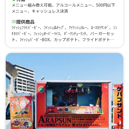
メニュー組み換え可能
、
アルコールメニュー
、
500円以下
メニュー
、
キャッシュレス決済
提供商品
ﾌｲｯｼｭﾌﾗｲﾊﾞｰｶﾞｰ、ﾌｲｯｼｭ&ﾁｯﾌﾟ、ｱｲﾘｯｼｭｶﾚｰ、ﾛｰｽｶﾂｻﾝﾄﾞ、ﾐﾝ
ﾁｶﾂﾊﾞｰｶﾞｰ、ﾌｨｯｼｭｵｰﾊﾞｰﾗｲｽ、ﾎﾟｰｸｼﾁｭｰﾗﾝﾁ、バーガーセッ
ト、ﾌｲｯｼｭﾊﾞｰｶﾞｰBOX、カップポテト、フライドポテト、ﾌ
ﾚﾝﾁﾄﾞｯｸ、グリルドソーセージ、ﾌﾗｲﾄﾞﾁｷﾝ、レモネード、
本日のスープ、本日のスムージー、チュロス、カフェフラ
ッペ、カクテル、ワイン、焼酎、フィッシュラップロー
ル、サマーカクテル、かき氷、ブレンドコーヒー、ホット
チョコレート（冬季限定）、モッツァレラチーズフライ、
グラパン（冬季限定）、スペアリブギネス煮、本日の肉料
理、チーズオリーブ盛合せ、タペの気まぐれサラダ、スペ
アリブギネス煮