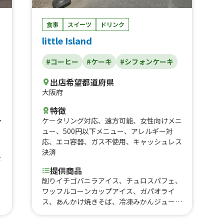
食事
スイーツ
ドリンク
little Island
#コーヒー
#ケーキ
#シフォンケーキ
出店希望都道府県
大阪府
特徴
ャ
ケータリング対応
、
遠方可能
、
女性向けメニ
ュー
、
500円以下メニュー
、
アレルギー対
応
、
エコ容器
、
ガス不使用
、
キャッシュレス
決済
ド
提供商品
削りイチゴバニラアイス、チュロスパフェ、
ワッフルコーンカップアイス、ガパオライ
ス、あんかけ焼きそば、冷凍みかんジュー
ス、炭酸ドリンク、回鍋肉、スープカレー、
雪見大福、イチゴミルク、冷やしパイナップ