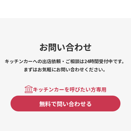
ル、シフォンケーキバニラアイス、麻婆豆腐
丼、揚げたこ焼き、シャカシャカポテト、削
りイチゴ、フローズンバニラアイス、フロー
ズンバニラアイスミニ、ガトーショコラ、ア
メリカンドック、チーズケーキ、揚げワッサ
ンカップ、チュロスミルク、揚げパンと季節
のフルーツ串、季節のパフェ、カップアイ
お問い合わせ
ス、コーヒーフロート、ドリンク、シャカシ
ャカポテト、揚げパン、チュロス、オムライ
キッチンカーへの出店依頼・ご相談は24時間受付中です。
ス、チャイ、カップシフォン、チョコミルク
ドリンク、カップアイス、カフェラテ、カフ
まずはお気軽にお問い合わせください。
ェラテ フレーバーラテ、カップ総菜、悠々
自適弁当、アフォガード、ドリンク、コーヒ
ーゼリーフロート、冷やしブリュレシフォ
キッチンカーを呼びたい方専用
ン、コーヒー、シフォンケーキ
無料で問い合わせる