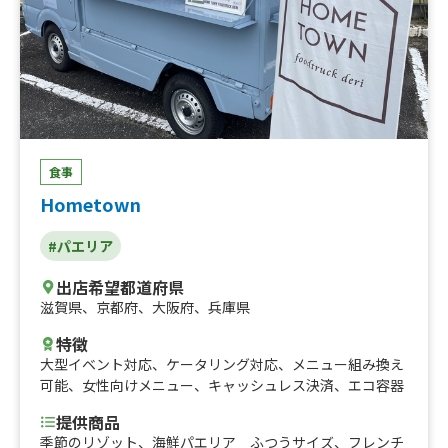
食事
Hometown
#パエリア
出店希望都道府県
滋賀県
、
京都府
、
大阪府
、
兵庫県
特徴
大型イベント対応
、
ケータリング対応
、
メニュー組み換え
可能
、
女性向けメニュー
、
キャッシュレス決済
、
エコ容器
提供商品
季節のリゾット、海鮮パエリア ふつうサイズ、フレンチ