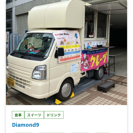
イアンコーヒー（１．ココナッツフレーバー２．ヘーゼル
ナッツフレーバー３．バニラ）、自家焙煎コーヒー、マラ
サダ（ハワイで有名なドーナッツ）、やきいも含むさつま
いも料理、ジュース、おでん、ビール（プレミアムモル
ツ・カーネスバーグ）、焼きそば、ホットドック、アイス
クレープ（１．ベリーベリー２．ショコラ３．ショートケ
ーキ４．ブリュレ）、かき氷
食事
スイーツ
ドリンク
Diamond9