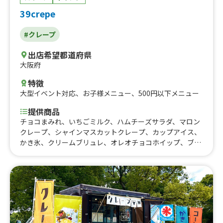
39crepe
#クレープ
出店希望都道府県
大阪府
特徴
大型イベント対応
、
お子様メニュー
、
500円以下メニュー
提供商品
チョコまみれ、いちごミルク、ハムチーズサラダ、マロン
クレープ、シャインマスカットクレープ、カップアイス、
かき氷、クリームブリュレ、オレオチョコホイップ、ブル
ーベリーチーズ、シュガーバター、いちごバナナチョコカ
スタードホイップ、いちごバナナチョコホイップ、いちご
バナナホイップ、いちごチョコカスタードホイップ、いち
ごチョコホイップ、いちごホイップ、バナナチョコカスタ
ードホイップ、バナナキャラメルホイップ、バナナホイッ
プ、ブルーベリーホイップ、バナナチョコホイップ、抹茶
あずきホイップ、抹茶ホイップ、キャラメルアーモンドホ