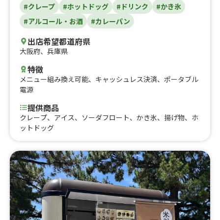
#クレープ
#ホットドッグ
#ドリンク
#かき氷
#アルコール・お酒
#カレーパン
出店希望都道府県
大阪府
、
兵庫県
特徴
メニュー組み換え可能
、
キャッシュレス決済
、
ポータブル
電源
提供商品
クレープ、アイス、ソーダフロート、かき氷、揚げ物、ホ
ットドッグ