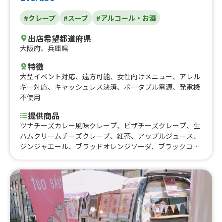
#クレープ
#スープ
#アルコール・お酒
出店希望都道府県
大阪府
、
兵庫県
特徴
大型イベント対応
、
遠方可能
、
女性向けメニュー
、
アレル
ギー対応
、
キャッシュレス決済
、
ポータブル電源
、
発電機
不使用
提供商品
ツナチーズカレー風味クレープ、ピザチーズクレープ、生
ハムクリームチーズクレープ、紅茶、アップルジュース、
ジンジャエール、ブラッドオレンジソーダ、ブラックコー
ヒー、カフェラテ、ハイボール、焼酎(いいちこ)、限定ビ
ール(数量限定)、檸檬堂、ハイネケン、こだわり酒場のレ
モンサワー、濱田酒造 だいやめ、台湾ビール、生ハムクリ
ームチーズクレープ、ストロベリークリームクレープ、ス
トロベリーロータスクリームクレープ、オニオンスープ、
抹茶ホワイトチョコクレープ、ロータスクリームクレー
プ、オレオクレープ、チュコバナナクレープ、グレープフ