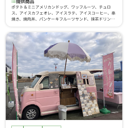
提供商品
ポテト＆ミニアメリカンドッグ、ワッフルーツ、チュロ
ス、アイスカフェオレ、アイスラテ、アイスコーヒー、串
焼き、焼肉丼、パンケーキフルーツサンド、抹茶ドリン
ク、日替わりランチ、氷いちご、氷いちご、フランクフル
ト、焼きそば、ジンジャーエール、チューハイ、ワイン、
きのこソテー、やみつきピーマン、ローストビーフ、枝
豆、ポタージュスープ、コーンスープ、ワッフル、餅入り
おぜんざい、ホット各種アルコール、ホットミルク、ココ
ア、カフェオーレ、カフェラテ、いちごスムージー、チョ
コバナナスムージー、洋菓子セット、紅茶、ポップコー
ン、白玉ぜんざい、ハイボール、ビール、レモネード、ソ
フトドリンク、ホットドッグ チーズ、ホットドッグ プ
レーン、ミックスジュース、とん汁、モモ（ネパールの小
籠包）、本格スパイスカレー、ポテからセット、揚げたこ
焼き、オムライス、かき氷、ゆずアイス、チョコアイス、
バニラアイス、フレーバーポテト、からあげ、ローストビ
ーフドッグ、カップわたあめ、プルコギドッグ、宮崎牛ロ
ーストビーフ丼、ロコモコ丼、ロングポテト、揚げ餃子、
カジュッタグレープフルーツジュース、カジュッタオレン
ジジュース、ホットコーヒー、梨ジュース、シャインマス
カット、キウイジュース、バナナスムージー