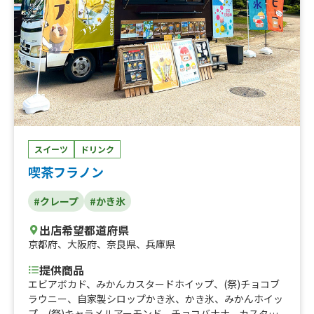
イップ、キャラメルホイップ、チョコホイップ
スイーツ
ドリンク
喫茶フラノン
#クレープ
#かき氷
出店希望都道府県
京都府
、
大阪府
、
奈良県
、
兵庫県
提供商品
エビアボカド、みかんカスタードホイップ、(祭)チョコブ
ラウニー、自家製シロップかき氷、かき氷、みかんホイッ
プ、(祭)キャラメルアーモンド、チョコバナナ、カスター