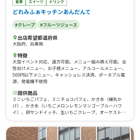
食事
スイーツ
ドリンク
どれみふぁキッチンあんだんて
#クレープ
#フルーツジュース
出店希望都道府県
大阪府
、
兵庫県
特徴
大型イベント対応
、
遠方可能
、
メニュー組み換え可能
、
女
性向けメニュー
、
お子様メニュー
、
アルコールメニュー
、
500円以下メニュー
、
キャッシュレス決済
、
ポータブル電
源
、
発電機不使用
提供商品
ミニいちごパフェ、ミニチョコパフェ、かき氷（練乳か
け〕、かき氷（いちごメロンレモンマンゴーブルーハワ
イ〕、卵サンドイッチ、生いちごクレープ、オーケストラ
（冷たいクレープ）、シュガーバター（温かいクレー
プ）、シナモンシュガー（温かいクレープ）、チョコバナ
ナ（冷たいクレープ）、ストロベリーバナナ（冷たいクレ
ープ）、キャラメルバナナ（冷たいクレープ）、マンゴー