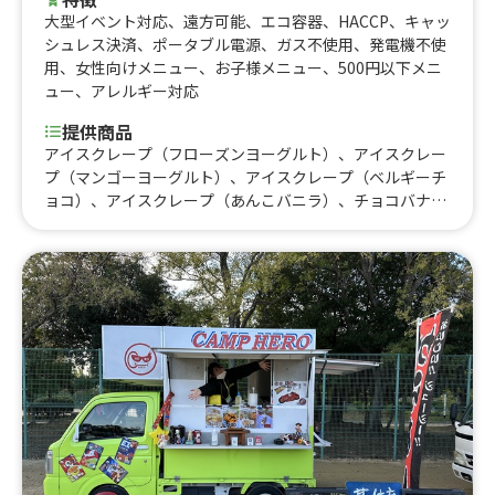
大型イベント対応
、
遠方可能
、
エコ容器
、
HACCP
、
キャッ
シュレス決済
、
ポータブル電源
、
ガス不使用
、
発電機不使
用
、
女性向けメニュー
、
お子様メニュー
、
500円以下メニ
ュー
、
アレルギー対応
提供商品
アイスクレープ（フローズンヨーグルト）、アイスクレー
プ（マンゴーヨーグルト）、アイスクレープ（ベルギーチ
ョコ）、アイスクレープ（あんこバニラ）、チョコバナ
ナ、アールグレイピスタチオ、大人の生キャラメルアーモ
ンド、チョコがけクリーム、ミックスクリーム、たっぷり
ホイップクリーム、ハニークリーム、サラダベーコンチー
ズ、シュガーバター、シナモンシュガー、アールグレイホ
ワイトチョコ、ハニーチーズ、ベーコンチーズ、フローズ
ンドリンク各種、ハンドドリップコーヒー、いちご、いち
ごバナナ、モンブラン、シャインマスカット、ココアシュ
ガーバター、バニラコーヒー