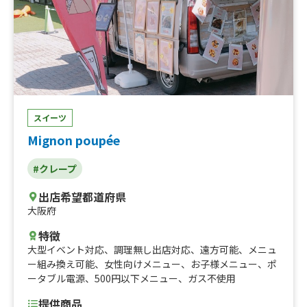
ルーツヨーグルトクレープ、シュガーバター
スイーツ
Mignon poupée
#クレープ
出店希望都道府県
大阪府
特徴
大型イベント対応
、
調理無し出店対応
、
遠方可能
、
メニュ
ー組み換え可能
、
女性向けメニュー
、
お子様メニュー
、
ポ
ータブル電源
、
500円以下メニュー
、
ガス不使用
提供商品