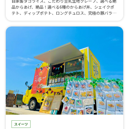
自家製タコライス、こだわり豆乳生地クレープ、選べる絶
品からあげ、絶品！選べる6種のからあげ丼、シェイクポ
テト、ディップポテト、ロングチュロス、究極の豚バラチ
ャーシュー丼、ネギ塩から揚げ丼、ロコモコ丼、鶴見緑
地 PRAK JAM限定 たこ焼きタコライス、自家製4種の
チーズタコライス、自家製シーザーサラダタコライス、自
家製タコライス、タピオカドリンク、ホットキャラメルコ
ーヒー、ホットコーヒー、からあげ&ポテトセット、たこ
焼き、かき氷、フラッペコーヒー、ふりふりポテト、チュ
ロス、ワッフルサンド
スイーツ