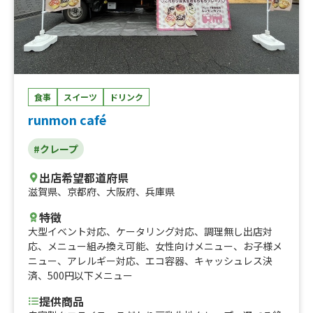
食事
スイーツ
ドリンク
runmon café
#クレープ
出店希望都道府県
滋賀県
、
京都府
、
大阪府
、
兵庫県
特徴
大型イベント対応
、
ケータリング対応
、
調理無し出店対
応
、
メニュー組み換え可能
、
女性向けメニュー
、
お子様メ
ニュー
、
アレルギー対応
、
エコ容器
、
キャッシュレス決
済
、
500円以下メニュー
提供商品