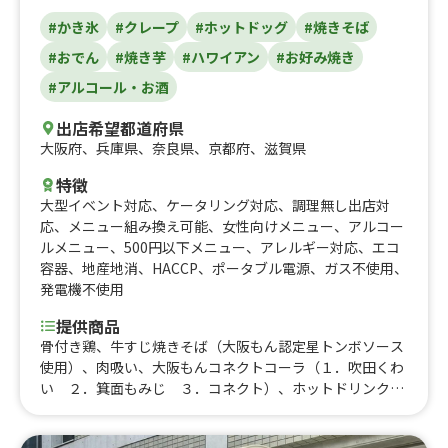
#かき氷
#クレープ
#ホットドッグ
#焼きそば
#おでん
#焼き芋
#ハワイアン
#お好み焼き
#アルコール・お酒
出店希望都道府県
大阪府
、
兵庫県
、
奈良県
、
京都府
、
滋賀県
特徴
大型イベント対応
、
ケータリング対応
、
調理無し出店対
応
、
メニュー組み換え可能
、
女性向けメニュー
、
アルコー
ルメニュー
、
500円以下メニュー
、
アレルギー対応
、
エコ
容器
、
地産地消
、
HACCP
、
ポータブル電源
、
ガス不使用
、
発電機不使用
提供商品
骨付き鶏、牛すじ焼きそば（大阪もん認定星トンボソース
使用）、肉吸い、大阪もんコネクトコーラ（１．吹田くわ
い ２．箕面もみじ ３．コネクト）、ホットドリンク
（紅茶・ココア・イチゴオレ・バナナオレ・コーンスー
プ・ポタージュスープ）、肉巻き串、お好み焼き串、ハワ