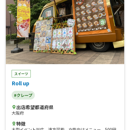
スイーツ
Roll up
#クレープ
出店希望都道府県
大阪府
特徴
大型イベント対応
、
遠方可能
、
女性向けメニュー
、
500円