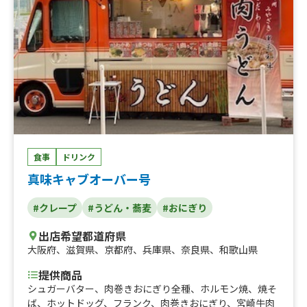
食事
ドリンク
真味キャブオーバー号
#クレープ
#うどん・蕎麦
#おにぎり
出店希望都道府県
大阪府
、
滋賀県
、
京都府
、
兵庫県
、
奈良県
、
和歌山県
提供商品
シュガーバター、肉巻きおにぎり全種、ホルモン焼、焼そ
ば、ホットドッグ、フランク、肉巻きおにぎり、宮崎牛肉