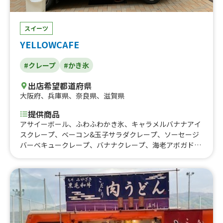
スイーツ
YELLOWCAFE
#クレープ
#かき氷
出店希望都道府県
大阪府
、
兵庫県
、
奈良県
、
滋賀県
提供商品
アサイーボール、ふわふわかき氷、キャラメルバナナアイ
スクレープ、ベーコン&玉子サラダクレープ、ソーセージ
バーベキュークレープ、バナナクレープ、海老アボガドチ
ーズクレープ、季節クレープ、季節のクレープ、カスター
ドブリュレ、お惣菜クレープ、クレープ ドリンク かき
氷