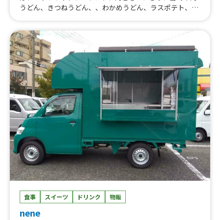
うどん、きつねうどん、、わかめうどん、ラスポテト、ロ
ングチュロス、ソフトクリーム、フルーツ氷(苺氷り、パイ
ン氷り、みかん氷り、りんご氷り) 、フルフルポテト、ロ
ングチュロス、アイスブリュレクレープ,、 アイスブリュ
レクレープ 、 チーズドッグ ロングチュロス フルフ
ルポテト 唐揚げ
食事
スイーツ
ドリンク
物販
nene