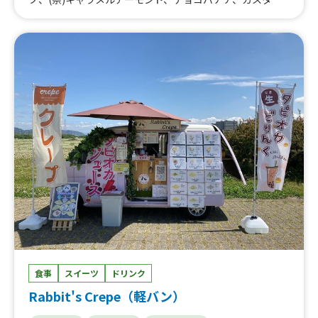
ドミルフィーユ、キャラメルアーモンドクレープ、バナナ
シナモンビスケット、チョコホイップ、ツナサラダ、スパ
ムポテト、シュガーバター、ドリンク、クリームソーダ、
アイスクリームシングル
食事
スイーツ
ドリンク
Rabbit's Crepe（軽バン）