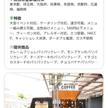
東京都
、
埼玉県
、
大阪府
、
兵庫県
、
奈良県
、
京都府
、
広島
県
、
福岡県
特徴
大型イベント対応
、
ケータリング対応
、
遠方可能
、
メニュ
ー組み換え可能
、
女性向けメニュー
、
500円以下メニュ
ー
、
ヴィーガン対応
、
アレルギー対応
、
エコ容器
、
HACC
P
、
キャッシュレス決済
、
ポータブル電源
、
ガス不使用
提供商品
クレームブリュレパリパリクレープ、モンブランのパリパ
リクレープ、チーズケーキのパリパリクレープ、イチゴと
カスタードのパリパリクレープ、チョコバナナパリパリク
レープ、シュガーバターパリパリクレープ、エコプレッ
ソ エスプレッソ、エコプレッソマキアート、スペシャル
ティーカフェモカ、スペシャルティー珈琲のカフェラテ、
スペシャルティー珈琲