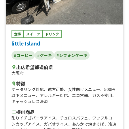
ンソテー、国産根菜の筑前煮、アヒ(マグロ)ステーキ、紅
芋コロッケ、オーガニックアサイーボウル（ハーフサイ
ズ）、オーガニックアサイーボウル（レギュラーサイ
ズ）、tea、drink_ラテ①、drink_ラテ②、ハワイアンド
ーナツ「マラサダ」、カラフルソーダ、ポテト&チーズド
ッグ(2コ)、ポテト&カレーボール(2コ)、ポテト&モチコチ
食事
スイーツ
ドリンク
キン(大2コ)、やきにく丼、ハワイアンポーク丼、ビッグモ
little Island
チコチキン丼／BIG MOCHIKO CHICKEN BOWL、熟成牛の
ローストビーフ丼／ROAST BEEF BOWL、ゴロっとミート
#コーヒー
#ケーキ
#シフォンケーキ
のハワイアンタコライス／Taco Rice、ココナッツバター
チキンカレー／Coconut Butter Chicken Curry、フレッシ
出店希望都道府県
ュアスパラとベーコンのレモンパスタ／Pasta with lemo
大阪府
n sauce、ハワイアンドーナツ「タロマラサダ／Taro Mala
sada」(プレーンシュガー・ココナッツシュガー・紫いも
特徴
シュガー)、米粉のハワイアンパンケーキ、ビッグモチコチ
ケータリング対応
、
遠方可能
、
女性向けメニュー
、
500円
キン（3個入）、フライドポテト／French fries、ランチド
以下メニュー
、
アレルギー対応
、
エコ容器
、
ガス不使用
、
リンク（コーヒー・紅茶・ソフトドリンク）、ガーリック
キャッシュレス決済
えだまめ、ハワイコナブレンドコーヒー、ハワイアンブレ
ンドコーヒー、コナビール、フルーツカクテル、フレッシ
提供商品
ュフルーツドリンク、アーモンドミルク_ドリンク用ミル
削りイチゴバニラアイス、チュロスパフェ、ワッフルコー
ク変更、ハワイアンクレープ、ルビーチョコレートドリン
ンカップアイス、ガパオライス、あんかけ焼きそば、冷凍
ク、ラテメニュー、アメリカンマフィン、トロピカルフロ