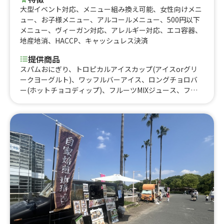
大型イベント対応
、
メニュー組み換え可能
、
女性向けメニ
ュー
、
お子様メニュー
、
アルコールメニュー
、
500円以下
メニュー
、
ヴィーガン対応
、
アレルギー対応
、
エコ容器
、
地産地消
、
HACCP
、
キャッシュレス決済
提供商品
スパムおにぎり、トロピカルアイスカップ(アイスorグリ
ークヨーグルト)、ワッフルバーアイス、ロングチョロバ
ー(ホットチョコディップ)、フルーツMIXジュース、フル
ーツ100%ジュース、ロングチョロバー、アイスクリー
ム、ハワイアンクレープ、ハワイアンパンケーキ(ダブル:2
枚)、パフェ、牛やきにくレモン、大きなジューシーたまご
焼きプレート、チキンオーバーライス(ミディアムサイ
ズ)、炙りポキ(ミディアムサイズ)、オーガニックアサイー
ボウル(ミディアムサイズ)、ハワイアンカップパンケーキ
(アイスのせ)、ハワイアンカップパンケーキ(バニラ生クリ
ーム)、ロングチョロバー(アイスのせ)、ワッフルサンド、
BBQポークプレート、ロコモコカレープレート、チキンオ
ーバーライス、牛ステーキプレート、ガーリックアヒステ
ーキプレート、炙りポキプレート、チョコレートドリンク
(HOT・ICE)、ロングチョロバー、ミックスナッツ、チキ