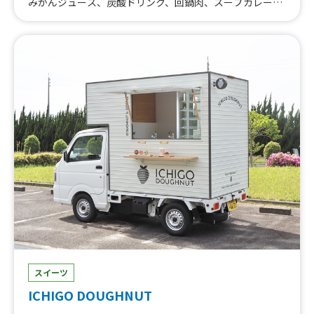
みかんジュース、炭酸ドリンク、回鍋肉、スープカレー、
ート、ハワイアン焼きそば(スパム入り)、たい焼き、おぜ
雪見大福、イチゴミルク、冷やしパイナップル、シフォン
んざい、ショコラボール、ハワイアンタコス、デザートタ
ケーキバニラアイス、麻婆豆腐丼、揚げたこ焼き、シャカ
コス、サンドイッチ、フレンチトースト
シャカポテト、削りイチゴ、フローズンバニラアイス、フ
ローズンバニラアイスミニ、ガトーショコラ、アメリカン
ドック、チーズケーキ、揚げワッサンカップ、チュロスミ
ルク、揚げパンと季節のフルーツ串、季節のパフェ、カッ
プアイス、コーヒーフロート、ドリンク、シャカシャカポ
テト、揚げパン、チュロス、オムライス、チャイ、カップ
シフォン、チョコミルクドリンク、カップアイス、カフェ
ラテ、カフェラテ フレーバーラテ、カップ総菜、悠々自
適弁当、アフォガード、ドリンク、コーヒーゼリーフロー
ト、冷やしブリュレシフォン、コーヒー、シフォンケーキ
スイーツ
ICHIGO DOUGHNUT