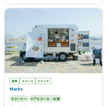
粉チュロス、チキンオーバーライス 照り焼き 大学、チ
キンオーバーライス 照り焼き 小 大学、鶏そぼろごは
ん 大学、鶏そぼろごはん、チキンオーバーライス 照り
焼き 小、ティラミスラテ、リッチココア、スパイシード
ッグ600、若鶏のから揚げ、ピーチフラッペ500、チーズ
ドッグ500、マンゴーフラッペ500、ホットドッグ3種、ピ
ーチフラッペ、ブルーベリーヨーグルト、マンゴーフラッ
ペ、チキンオーバーライス スパイシーチキン ライス大
盛り、チキンオーバーライス スパイシーチキン 大学、
チキンオーバーライス スパイシーチキン、チキンオーバ
ーライス 照り焼き、ホワイトモカ、イチゴのカフェモ
カ、タピオカ抹茶、タピオカティー、タピオカショコラ、
タピオカいちご、いちごのカフェラテ、アールグレイとオ
レンジ、フライドポテト、ポテトセット、ロングポテト、
抹茶ラテ、アップルオレンジ100%、ピーチフィズ、キウ
イトニック、ビール、フランクフルト、キウイスパーク、
食事
スイーツ
ドリンク
いちごスカッシュ、レモンスカッシュ、プレーンドッグ、
いちごサンド、いちごミルクラテ、チュロス、カフェモ
Marks
カ、キャラメルマキアート、モカチップフラッペ、シカゴ
ドッグ、トマトチーズ、チーズドッグ、スパイシードッ
#コーヒー
#アルコール・お酒
グ、いちごミルクフラッペ、抹茶フラッペ、キャラメルカ