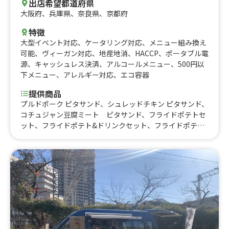
フェフラッペ、コーヒー、カフェラテ、生ハムとトマトの
出店希望都道府県
パニーニ、イタリアンソーダ、スモークチキンとトマトの
大阪府
、
兵庫県
、
奈良県
、
京都府
パニーニ
特徴
大型イベント対応
、
ケータリング対応
、
メニュー組み換え
可能
、
ヴィーガン対応
、
地産地消
、
HACCP
、
ポータブル電
源
、
キャッシュレス決済
、
アルコールメニュー
、
500円以
下メニュー
、
アレルギー対応
、
エコ容器
提供商品
プルドポーク ピタサンド、シュレッドチキン ピタサンド、
コチュジャン豆腐ミート ピタサンド、フライドポテトセ
ット、フライドポテト&ドリンクセット、フライドポテト
選べるソース（アイオリ、ハニーマスタード、スイートチ
リマヨ、ケチャップ）、プルドポークのっけたフライドポ
テト、ポテナゲセット、ピタサンド+フライドポテトセッ
ト、ピタポケット+ミニフライドポテト+ソフトドリンクセ
ット、バスクチーズケーキ、バスクチーズケーキ ドリンク
セット、カフェラテ (ホット・フレンチプレス抽出)、ブラ
ックコーヒー (ホット・フレンチプレス抽出)、サッポロ 黒
ラベル、キリン 一番搾り 小瓶、コロナ エキストラ、スミ
ノフアイス、スミノフ モスコミュール、スミノフ グレー