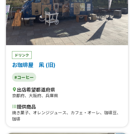
プ、ホワイトホース ハイボール、能勢酒造 にごり皮ごと
レモンサワー、【学割】ピタポケット プルドポーク、【学
割】バスクチーズケーキ、【学割】ピタポケット シュレ
ッドチキン、【学割】ピタポケット コチュジャン豆腐ミー
ト、【学割セット】ピタポケット + ミニフライドポテト
(プルドポーク or 豆腐ミート)、シュレッドチキンピタサン
ド + フライドポテトセット、バスクチーズケーキパフェ、
ファッジブラウニーパフェ、能勢ジンジャーエール、山形
代表 りんご、山形代表 もも、山形代表 ら・ふらんす、
ドリンク
トロピカーナ オレンジ、りんご、グレープフルーツジュー
お珈琲屋 凩 (旧)
ス、コーラ、オレンジジュース、キリン トロピカーナ リ
ンゴ、キリン トロピカーナ パイナップル、キリン メッ
#コーヒー
ツ、カフェラテ (アイス)、ブラックコーヒー (アイス)、ガ
ーリックシュリンプ ピタサンド【鶴見緑地フェスタ2026
出店希望都道府県
限定】
京都府
、
大阪府
、
兵庫県
提供商品
焼き菓子、オレンジジュース、カフェ・オーレ、珈琲豆、
珈琲