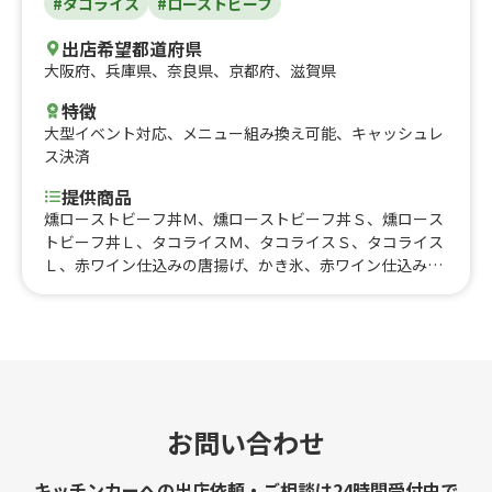
#タコライス
#ローストビーフ
出店希望都道府県
大阪府
、
兵庫県
、
奈良県
、
京都府
、
滋賀県
特徴
大型イベント対応
、
メニュー組み換え可能
、
キャッシュレ
ス決済
提供商品
燻ローストビーフ丼Ｍ、燻ローストビーフ丼Ｓ、燻ロース
トビーフ丼Ｌ、タコライスＭ、タコライスＳ、タコライス
Ｌ、赤ワイン仕込みの唐揚げ、かき氷、赤ワイン仕込みの
唐揚げ丼、燻製うずら
お問い合わせ
キッチンカーへの出店依頼・ご相談は24時間受付中で