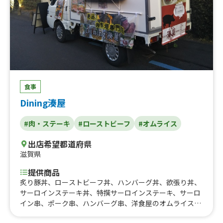
ーキプレート、炙りポキプレート、チョコレートドリンク
(HOT・ICE)、ロングチョロバー、ミックスナッツ、チキ
ンソテー、国産根菜の筑前煮、アヒ(マグロ)ステーキ、紅
芋コロッケ、オーガニックアサイーボウル（ハーフサイ
ズ）、オーガニックアサイーボウル（レギュラーサイ
ズ）、tea、drink_ラテ①、drink_ラテ②、ハワイアンド
ーナツ「マラサダ」、カラフルソーダ、ポテト&チーズド
ッグ(2コ)、ポテト&カレーボール(2コ)、ポテト&モチコチ
食事
キン(大2コ)、やきにく丼、ハワイアンポーク丼、ビッグモ
Dining湊屋
チコチキン丼／BIG MOCHIKO CHICKEN BOWL、熟成牛の
ローストビーフ丼／ROAST BEEF BOWL、ゴロっとミート
#肉・ステーキ
#ローストビーフ
#オムライス
のハワイアンタコライス／Taco Rice、ココナッツバター
チキンカレー／Coconut Butter Chicken Curry、フレッシ
出店希望都道府県
ュアスパラとベーコンのレモンパスタ／Pasta with lemo
滋賀県
n sauce、ハワイアンドーナツ「タロマラサダ／Taro Mala
sada」(プレーンシュガー・ココナッツシュガー・紫いも
提供商品
シュガー)、米粉のハワイアンパンケーキ、ビッグモチコチ
炙り豚丼、ローストビーフ丼、ハンバーグ丼、欲張り丼、
キン（3個入）、フライドポテト／French fries、ランチド
サーロインステーキ丼、特撰サーロインステーキ、サーロ
リンク（コーヒー・紅茶・ソフトドリンク）、ガーリック
イン串、ポーク串、ハンバーグ串、洋食屋のオムライス、
えだまめ、ハワイコナブレンドコーヒー、ハワイアンブレ
【大学用】炙り豚丼、【大学用】ローストビーフ丼
ンドコーヒー、コナビール、フルーツカクテル、フレッシ