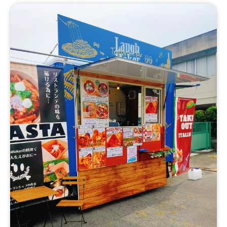
ュフルーツドリンク、アーモンドミルク_ドリンク用ミル
ク変更、ハワイアンクレープ、ルビーチョコレートドリン
ク、ラテメニュー、アメリカンマフィン、トロピカルフロ
ート、ハワイアン焼きそば(スパム入り)、たい焼き、おぜ
んざい、ショコラボール、ハワイアンタコス、デザートタ
コス、サンドイッチ、フレンチトースト