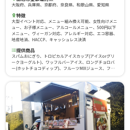
大阪府
、
兵庫県
、
京都府
、
奈良県
、
和歌山県
、
愛知県
特徴
大型イベント対応
、
メニュー組み換え可能
、
女性向けメニ
ュー
、
お子様メニュー
、
アルコールメニュー
、
500円以下
メニュー
、
ヴィーガン対応
、
アレルギー対応
、
エコ容器
、
地産地消
、
HACCP
、
キャッシュレス決済
提供商品
スパムおにぎり、トロピカルアイスカップ(アイスorグリ
ークヨーグルト)、ワッフルバーアイス、ロングチョロバ
ー(ホットチョコディップ)、フルーツMIXジュース、フル
ーツ100%ジュース、ロングチョロバー、アイスクリー
ム、ハワイアンクレープ、ハワイアンパンケーキ(ダブル:2
枚)、パフェ、牛やきにくレモン、大きなジューシーたまご
焼きプレート、チキンオーバーライス(ミディアムサイ
ズ)、炙りポキ(ミディアムサイズ)、オーガニックアサイー
ボウル(ミディアムサイズ)、ハワイアンカップパンケーキ
(アイスのせ)、ハワイアンカップパンケーキ(バニラ生クリ
ーム)、ロングチョロバー(アイスのせ)、ワッフルサンド、
BBQポークプレート、ロコモコカレープレート、チキンオ
ーバーライス、牛ステーキプレート、ガーリックアヒステ