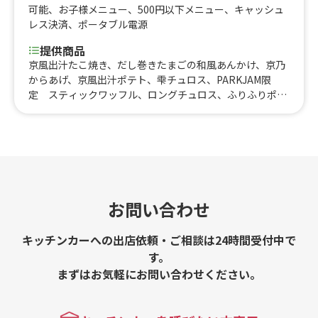
可能
、
お子様メニュー
、
500円以下メニュー
、
キャッシュ
レス決済
、
ポータブル電源
提供商品
京風出汁たこ焼き、だし巻きたまごの和風あんかけ、京乃
からあげ、京風出汁ポテト、雫チュロス、PARKJAM限
定 スティックワッフル、ロングチュロス、ふりふりポテ
ト、アイスブリュレクレープ、黄桃氷、大吉からあげ、削
りマンゴー、いちご氷、かき氷、からあげ弁当、大吉から
あげ丼、とろとろ杏仁豆腐、台湾からあげ、ジーロー飯、
ルーロー飯、トロトロ豚バラ軟骨角煮飯、チキンオーバー
ライス、鶏皮せんべい、MAXポテト、中津からあげ
お問い合わせ
キッチンカーへの出店依頼・ご相談は24時間受付中で
す。
まずはお気軽にお問い合わせください。