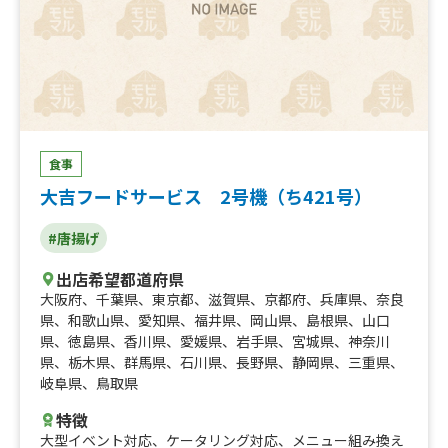
フル(チョコホイップチョコチップ)、スティックワッフル
(チョコホイップカラフルチップ)、スティックワッフル(キ
ャラメル)、スティックワッフル(抹茶)、スティックワッフ
ル(ストロベリー)、スティックワッフル(チョコ)、アイ
ス、唐揚げ、焼きそば、かき氷、異次元の大学芋、ケイジ
ャンチキン、ミートタコス 、低糖質シーフードガパオライ
ス、低糖質エビ入りガパオライス、低糖質イカ入りガパオ
ライス、低糖質ガパオライス
食事
大吉フードサービス 2号機（ち421号）
#唐揚げ
出店希望都道府県
大阪府
、
千葉県
、
東京都
、
滋賀県
、
京都府
、
兵庫県
、
奈良
県
、
和歌山県
、
愛知県
、
福井県
、
岡山県
、
島根県
、
山口
県
、
徳島県
、
香川県
、
愛媛県
、
岩手県
、
宮城県
、
神奈川
県
、
栃木県
、
群馬県
、
石川県
、
長野県
、
静岡県
、
三重県
、
岐阜県
、
鳥取県
特徴
大型イベント対応
、
ケータリング対応
、
メニュー組み換え