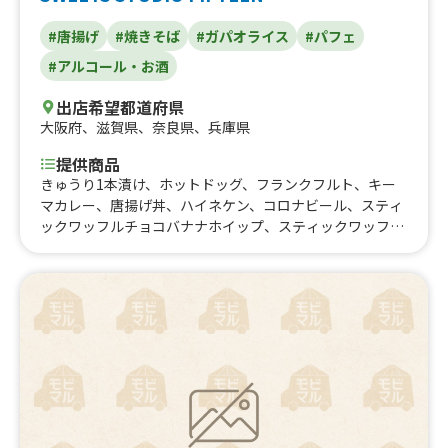
#唐揚げ
#焼きそば
#ガパオライス
#パフェ
#アルコール・お酒
出店希望都道府県
大阪府
、
滋賀県
、
奈良県
、
兵庫県
提供商品
きゅうり1本漬け、ホットドッグ、フランクフルト、キー
マカレー、唐揚げ丼、ハイネケン、コロナビール、スティ
ックワッフルチョコバナナホイップ、スティックワッフル
(抹茶ホイップミックスナッツ)、スティックワッフル(抹茶
ホイップチョコチップ)、スティックワッフル(抹茶ホイッ
プカラフルチップ)、スティックワッフル(キャラメルホイ
ップミックスナッツ)、スティックワッフル(キャラメルホ
イップチョコチップ)、スティックワッフル(キャラメルホ
イップカラフルチョコ)、スティックワッフル(ストロベリ
ーホイップミックスナッツ)、スティックワッフル(ストロ
ベリーホイップチョコチョコチップ)、スティックワッフ
ル(ストロベリーホイップカラフルチップ)、スティックワ
ッフル(チョコホイップミックスナッツ)、スティックワッ