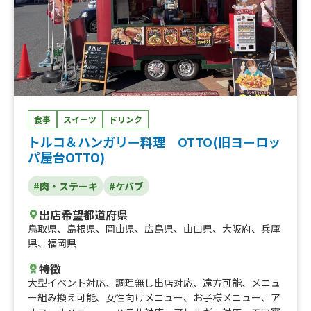
食事
スイーツ
ドリンク
トルコ＆ハンガリー料理 OTTO(旧ヨーロッ
パ屋台OTTO)
#肉・ステーキ
#ケバブ
出店希望都道府県
鳥取県
、
島根県
、
岡山県
、
広島県
、
山口県
、
大阪府
、
兵庫
県
、
福岡県
特徴
大型イベント対応
、
調理無し出店対応
、
遠方可能
、
メニュ
ー組み換え可能
、
女性向けメニュー
、
お子様メニュー
、
ア