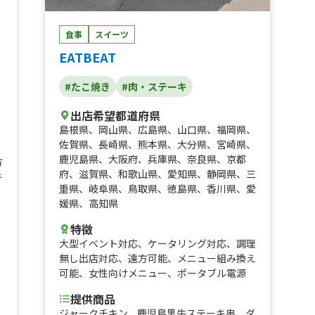
食事
スイーツ
EATBEAT
#たこ焼き
#肉・ステーキ
、
出店希望都道府県
島根県
、
岡山県
、
広島県
、
山口県
、
福岡県
、
佐賀県
、
長崎県
、
熊本県
、
大分県
、
宮崎県
、
鹿児島県
、
大阪府
、
兵庫県
、
奈良県
、
京都
方
府
、
滋賀県
、
和歌山県
、
愛知県
、
静岡県
、
三
キ
重県
、
岐阜県
、
鳥取県
、
徳島県
、
香川県
、
愛
媛県
、
高知県
特徴
大型イベント対応
、
ケータリング対応
、
調理
無し出店対応
、
遠方可能
、
メニュー組み換え
可能
、
女性向けメニュー
、
ポータブル電源
提供商品
ジャークチキン、鹿児島黒牛ステーキ串、ダ