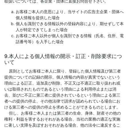
取扱いについては、各企業・団体に直接お問合せ下さい。
お客様ご本人の意思により、当サイトの広告主企業・団体へ
個人情報を提供した場合
個人を識別できる情報以外の登録内容により、期せずして本
人が特定できてしまった場合
お客様ご本人以外が個人を識別できる情報（氏名、住所、電
話番号等）を入手した場合
9.本人による個人情報の開示・訂正・削除要求につ
いて
原則としてお客様ご本人に限り、登録した個人情報及び第三者
提供についての記録の開示、個人情報の内容が真実でないという
理由による訂正、追加及び削除、不正又は不適正に取り扱われ或
いは取得されたものであるという理由による利用停止または消
去、並びに不正に第三者に提供されているという理由による第三
者への提供の停止、その他法律で請求が認められている場合にお
ける第三者への提供の停止を求めることができるものとします。
但し、お客様ご本人または第三者の生命、身体、財産その他の
権利・利益を害するおそれがある場合、当社の業務の適正な実施
に著しい支障を及ぼすおそれがある場合、他の法令に違反するこ