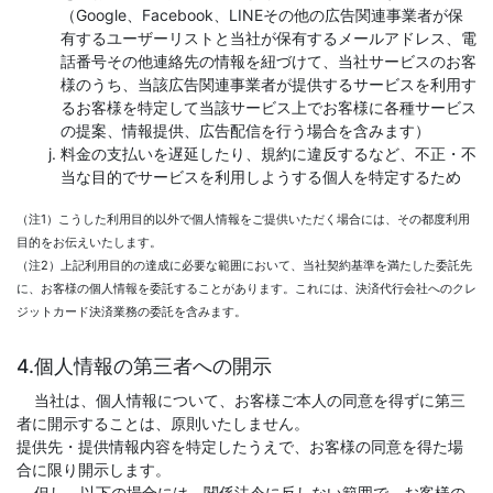
（Google、Facebook、LINEその他の広告関連事業者が保
有するユーザーリストと当社が保有するメールアドレス、電
話番号その他連絡先の情報を紐づけて、当社サービスのお客
様のうち、当該広告関連事業者が提供するサービスを利用す
るお客様を特定して当該サービス上でお客様に各種サービス
の提案、情報提供、広告配信を行う場合を含みます）
料金の支払いを遅延したり、規約に違反するなど、不正・不
当な目的でサービスを利用しようする個人を特定するため
（注1）こうした利用目的以外で個人情報をご提供いただく場合には、その都度利用
目的をお伝えいたします。
（注2）上記利用目的の達成に必要な範囲において、当社契約基準を満たした委託先
に、お客様の個人情報を委託することがあります。これには、決済代行会社へのクレ
ジットカード決済業務の委託を含みます。
4.個人情報の第三者への開示
当社は、個人情報について、お客様ご本人の同意を得ずに第三
者に開示することは、原則いたしません。
提供先・提供情報内容を特定したうえで、お客様の同意を得た場
合に限り開示します。
但し、以下の場合には、関係法令に反しない範囲で、お客様の