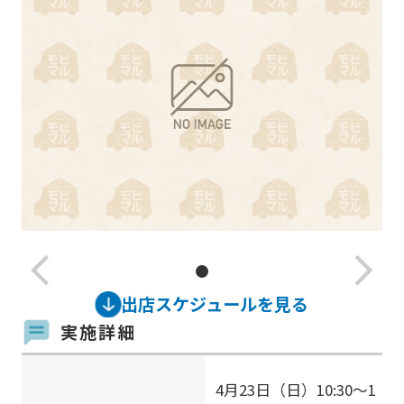
arrow_back_ios_new
arrow_forward_ios
出店スケジュールを見る
実施詳細
4月23日（日）10:30～1