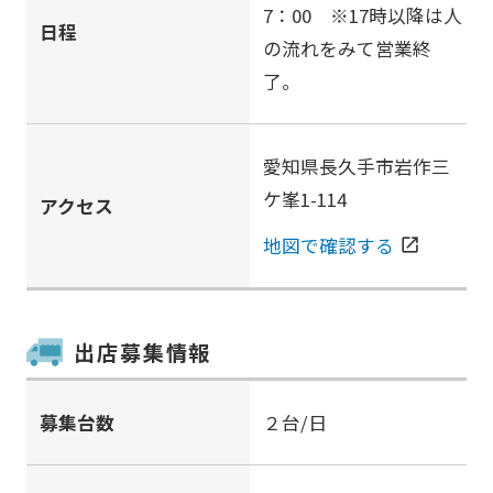
7：00 ※17時以降は人
日程
の流れをみて営業終
了。
愛知県長久手市岩作三
ケ峯1-114
アクセス
地図で確認する
open_in_new
出店募集情報
募集台数
２台/日