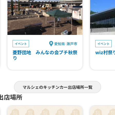
愛知県
瀬戸市
イベント
イベント
菱野団地 みんなの会プチ秋祭
wiz村祭り
り
マルシェのキッチンカー出店場所一覧
出店場所