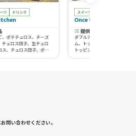
ーツ
ドリンク
スイーツ
ドリンク
物販
itchen
Once Upon A Time
品
提供商品
ご、ポテチュロス、チーズ
ダブルアイスクリーム、アイス
、チュロス団子、生チュロ
ム、トッピング200、トッピング
ロス、チュロス団子、ポテ
トッピング、setカフェオレ、set
チーズチュロック、けずり
ce)、set珈琲(hot)、ミルク、
ースカッシュ350ml、コ
ンクレープ、カシスミルク、ラ
ml、缶ビール350ml、缶サ
ーミルク、カシスソーダ、ラズ
ール350ml、生チュロス
ーダ、ブルーレモネード、ホッ
、ハーフチュロス団子、ホット
マロココア、ロイヤルミルクテ
ト、追いチーズトッピング
紅茶、カフェ・オ・レ、珈琲【i
珈琲【hot】、レモンクリーム
プ、芋モンブランクリームクレ
フローズンベリークリームクレ
ピスタチオチョコクリームクレ
メープルシナモンクリームクレ
にお問い合わせください。
塩キャラメルクリームクレープ
ラメルバナナクリームクレープ