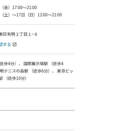
（金）17:00～21:00
日（土）～17日（日）12:00～21:00
東区有明２丁目１−８
認する
open_in_new
徒歩4分）、
国際展示場駅
（徒歩4
明テニスの森駅
（徒歩6分）、
東京ビッ
駅
（徒歩10分）