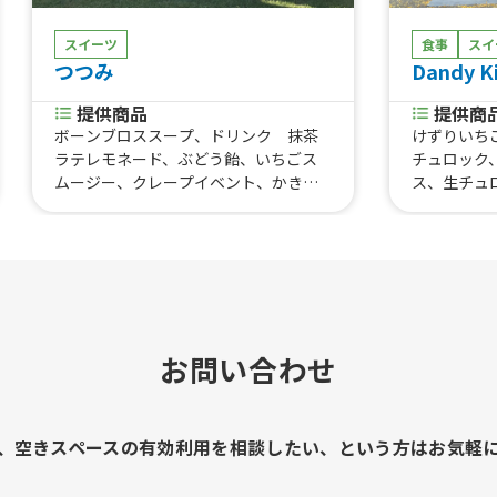
スイーツ
食事
スイ
つつみ
Dandy K
提供商品
提供商
ボーンブロススープ、ドリンク 抹茶
けずりいち
ラテレモネード、ぶどう飴、いちごス
チュロック
ムージー、クレープイベント、かき
ス、生チュ
氷、アサイーボウル、グリークヨーグ
チュロス、
ルト、角煮丼、クレープ イベント、
いちご、ブル
ミニチョコパフェ、バナナチョコハー
ーヒー350
フ、いちごけずり、冬の季節クレープ、
ワー・ハイボ
ガパオライス、クレープ
(買取用)
チョコレー
お問い合わせ
、空きスペースの有効利用を相談したい、という方はお気軽