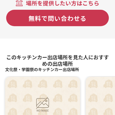
場所を提供したい方はこちら
ラ、大葉と柚子胡椒のペペロンチー
ノ、パスタ各種、ナポリタン、ペペロ
ンチーノ、ミニチュロス、アメリカン
無料で問い合わせる
ドッグ、焼きたてミニクロワッサン3個
入り、ホットドック、季節のフルーツグ
リークヨーグルトio、季節のフルーツ
アサイーボウル1000、ホットコーヒ
ー、オニオンコンソメスープ、コーン
クリームスープ、あったかおしるこ、
クロッフルアイスクリーム(Xmas)、タ
このキッチンカー出店場所を見た人におすす
ッカンマリ、アサイーボウル季節のフ
めの出店場所
ルーツ、ホットドリンク、ホットコーヒ
ー ドルチェグスト使用、カップ唐揚
文化祭・学園祭のキッチンカー出店場所
げ、スウィートポテト、クロッフルア
イスクリームさつまいもあん乗せ、ホ
ットティー、ホットチョコレートマシ
ュマロ、お祭りのかき氷、ソフトドリ
ンク各種、ビー玉ラムネ、フランクフ
ルト、ピタヤボウル ミニカップ、ホッ
トサンド、ドルチェグスト 、揚げパ
ン、アサイーボウルミニ500、タコライ