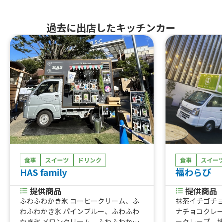
過去に出店したキッチンカー
食事
スイーツ
ドリンク
食事
スイー
HAS family
福わらび
提供商品
提供商品
ふわふわかき氷 コーヒークリーム、ふ
抹茶イチゴチ
わふわかき氷 パインブルー、ふわふわ
ナチョコクレ
かき氷 メロンクリーム、ふわふわかき
ークレープ、