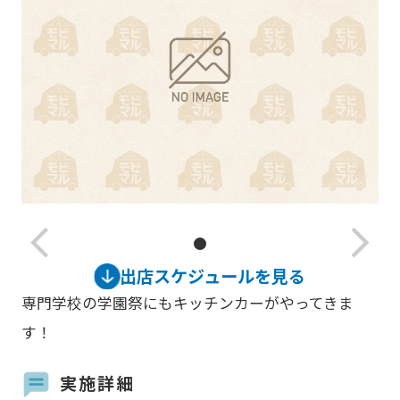
arrow_back_ios_new
arrow_forward_ios
出店スケジュールを見る
専門学校の学園祭にもキッチンカーがやってきま
す！
実施詳細