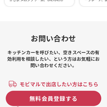
氷 いちごミルク、酒盗とチーズのクラ
ープ、抹茶ク
ッカー乗せ、いぶりがっこクリームチ
なこわらび餅
ーズとクラッカー、板わさ、フローズ
わらび餅黒ゴマ
ンパイナップルR、輪切りレモンのレモ
黒ゴマミルク
ンスカッシュR、ハイボール、知多ハイ
ティー L、
ボール10oz、輪切りレモンのレモンス
ー M、黒糖
カッシュ、雪いちご5、タピオカミルク
黒糖わらび餅ミ
お問い合わせ
ティー5、アサイーとミックスベリーの
らび餅ヨーグ
スムージー、小松菜とゴールデンキウ
ヨーグルト 
イのスムージー、アサイーボウル オリ
L、イチゴわ
キッチンカーを呼びたい、空きスペースの有
ジナル 、グリークヨーグルト(ギリシャ
び餅ほうじ茶
効利用を相談したい、という方はお気軽にお
ヨーグルト)、ピタヤボウル 、ロコモコ
うじ茶ラテ 
問い合わせください。
丼1000、季節のお野菜のスープカレーi
テ L、黒糖わ
o、牛すじカレー、フローズンパイナッ
プル5、雪いちごR、芋けんぴのバニラ
アイス添え、ゆずシャーベットR、高知
モビマルで出店したい方はこちら
ミレービスケットのせクロッフル、ゆ
ずシャーベット、グリークヨーグルト
7、アサイーボウル7、グリークヨーグ
無料会員登録する
ルトgo、たっぷりきのこの和風パス
タ、黒胡椒香るベーコンのカルボナー