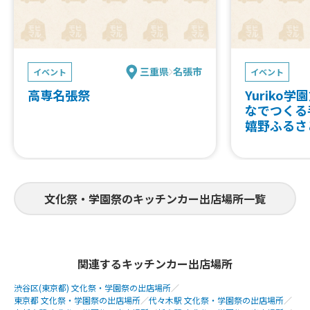
ス、アサイーボウルシェイブアイス(か
き氷)、ふわふわかき氷いちごミルク、
アサイーボウル s6、グリークヨーグル
ト s6、ふわふわかき氷 クリームコーヒ
ー、ロコモコ丼 noo、 ロコモコ丼 ho
三重県
名張市
イベント
イベント
o、からあげ丼おろしポン酢、ロコモコ
丼 roo、クロッフルバニラアイス添
高専名張祭
Yuriko学
え、チョコレートバニラクロッフル、
なでつくる
キャラメルバニラクロッフル、クッキ
嬉野ふるさ
ークリームクロッフル、クロッフル プ
レーン、タピオカドリンク、クロッフル
イベント エディブルフラワー、豚汁、
スープ各種、ドリンク、ラップサンド、
中華丼、親子丼、豚生姜焼き丼、豚キ
文化祭・学園祭のキッチンカー出店場所一覧
ムチ丼、ロコモコ丼 ib、スープカレー
、ふわふわかき氷 各種
関連するキッチンカー出店場所
渋谷区(東京都) 文化祭・学園祭の出店場所
／
東京都 文化祭・学園祭の出店場所
／
代々木駅 文化祭・学園祭の出店場所
／