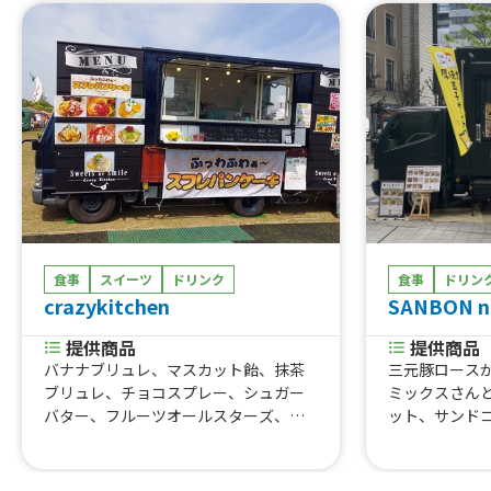
食事
スイーツ
ドリンク
食事
ドリン
crazykitchen
SANBON n
提供商品
提供商品
バナナブリュレ、マスカット飴、抹茶
三元豚ロース
ブリュレ、チョコスプレー、シュガー
ミックスさん
バター、フルーツオールスターズ、ブ
ット、サンド
リュレ、マスカットホイップ、チョコ
つサンド(特別
バナナ、いちごホイップ、パンケーキ
(ハーフ)、た
抹茶、パンケーキバナナチョコ、パン
イドポテト、