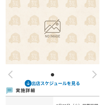
arrow_back_ios_new
arrow_forward_ios
出店スケジュールを見る
実施詳細