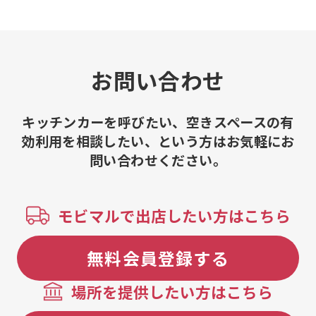
ケーキいちご、焼きそば、焼きそば、
串、さつまいも
とん平焼き、かき氷、丸ごとレモンス
コソーダ、チ
カッシュ、さつまチップ、大学芋、白
ヒーセット、
い大学芋、チョコバナナ、りんご飴、
子コーヒーセ
いちご飴、串焼き、ジャンボフランク、
コーヒー、か
お問い合わせ
ローストビーフシチュー、レインボー
ー、塩みかん
綿菓子、ふわふわパンケーキ
ンチューハイ
つビーフサン
キッチンカーを呼びたい、空きスペースの有
効利用を相談したい、という方はお気軽にお
問い合わせください。
モビマルで出店したい方はこちら
無料会員登録する
場所を提供したい方はこちら