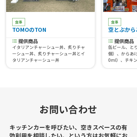
食事
食事
TOMOのTON
空とぶから
提供商品
提供商品
イタリアンチャーシュー丼、炙りチャ
缶ビール、と
ーシュー丼、炙りチャーシュー丼とイ
個）、からあげ
タリアンチャーシュー丼
0ml）、チキ
キン丼、黄金
からあげ１０
コロッケパン
金揚げ（手羽
入り、ビールセ
あんこorチー
コロ弁当、空
お問い合わせ
牛肉コロッケ
キッチンカーを呼びたい、空きスペースの有
効利用を相談したい、という方はお気軽にお