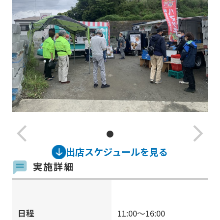
arrow_back_ios_new
arrow_forward_ios
出店スケジュールを見る
実施詳細
日程
11:00～16:00