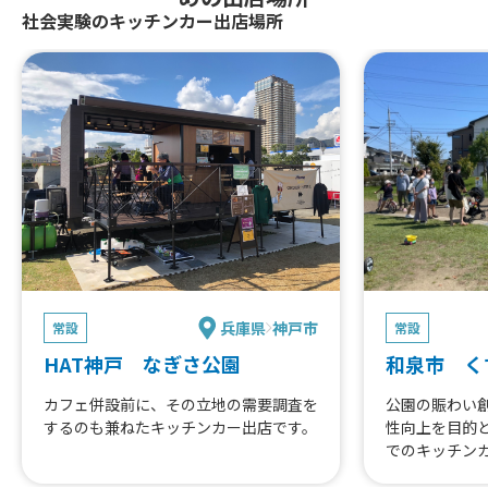
社会実験のキッチンカー出店場所
兵庫県
神戸市
常設
常設
HAT神戸 なぎさ公園
和泉市 く
カフェ併設前に、その立地の需要調査を
公園の賑わい
するのも兼ねたキッチンカー出店です。
性向上を目的
でのキッチン