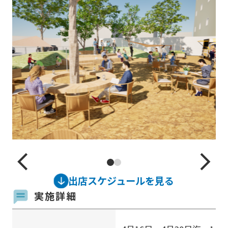
arrow_back_ios_new
arrow_forward_ios
出店スケジュールを見る
実施詳細