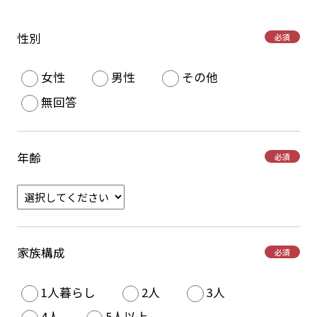
性別
必須
女性
男性
その他
無回答
年齢
必須
家族構成
必須
1人暮らし
2人
3人
4人
5人以上