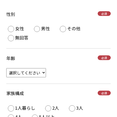
性別
必須
女性
男性
その他
無回答
年齢
必須
家族構成
必須
1人暮らし
2人
3人
4人
5人以上