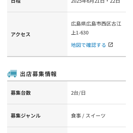
日程
2025年6月21日・22日
広島県広島市西区古江
上1-630
アクセス
地図で確認する
open_in_new
出店募集情報
募集台数
2台/日
募集ジャンル
食事 / スイーツ