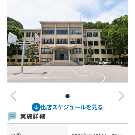
arrow_back_ios_new
arrow_forward_ios
出店スケジュールを見る
実施詳細