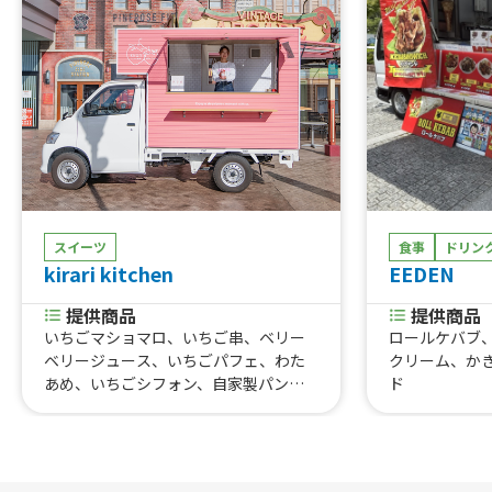
スイーツ
食事
ドリン
kirari kitchen
EEDEN
提供商品
提供商品
いちごマショマロ、いちご串、ベリー
ロールケバブ
ベリージュース、いちごパフェ、わた
クリーム、かき
あめ、いちごシフォン、自家製パンナ
ド
コッタ、けずりいちご、けずりいちご
（ハーフ）、いちごジェラート、生シ
ロップかき氷、いちごスムージー、い
ちごジュース、いちごソーダ、ベリー