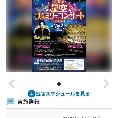
arrow_back_ios_new
arrow_forward_ios
出店スケジュールを見る
実施詳細