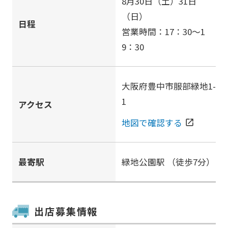
8月30日（土）31日
（日）
日程
営業時間：17：30～1
9：30
大阪府豊中市服部緑地1-
1
アクセス
地図で確認する
open_in_new
最寄駅
緑地公園駅
（徒歩7分）
出店募集情報