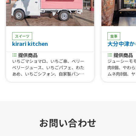
スイーツ
食事
kirari kitchen
大分中津から
提供商品
提供商品
いちごマショマロ、いちご串、ベリー
ジューシーモ
ベリージュース、いちごパフェ、わた
肉8個、やわら
あめ、いちごシフォン、自家製パンナ
ムネ肉8個、
コッタ、けずりいちご、けずりいちご
ョムチキン8個
（ハーフ）、いちごジェラート、生シ
ン南蛮8個、明
ロップかき氷、いちごスムージー、い
マヨ唐揚げ8個
ちごジュース、いちごソーダ、ベリー
当Set、唐揚
ベリースムージー、チョコがけいち
げMIX丼、牛
ご、マシュマロチョコ、いちごケー
【学割】牛タン
キ、いちご大福、いちごバウム、いち
割】牛タン丼
お問い合わせ
ごあめ
板焼き4枚、牛
たてフライド