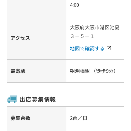
4:00
大阪府大阪市港区池島
３－５－１
アクセス
地図で確認する
open_in_new
最寄駅
朝潮橋駅
（徒歩9分）
出店募集情報
募集台数
2台／日