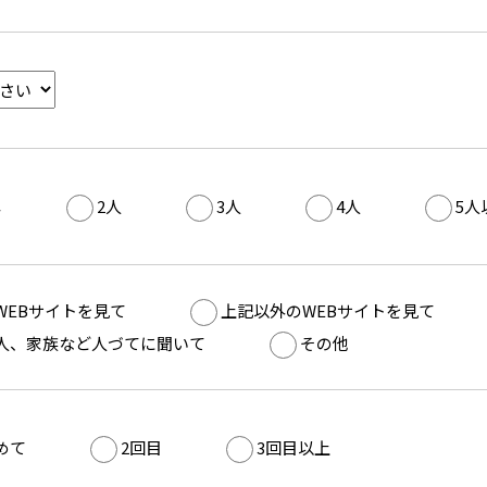
し
2人
3人
4人
5人
WEBサイトを見て
上記以外のWEBサイトを見て
人、家族など人づてに聞いて
その他
めて
2回目
3回目以上