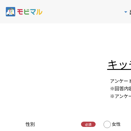
キッ
アンケー
※回答内
※アンケ
性別
女性
必須