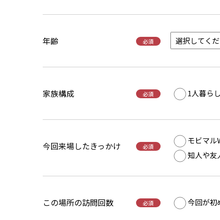
年齢
必須
家族構成
1人暮ら
必須
モビマル
今回来場したきっかけ
必須
知人や友
この場所の訪問回数
今回が初
必須