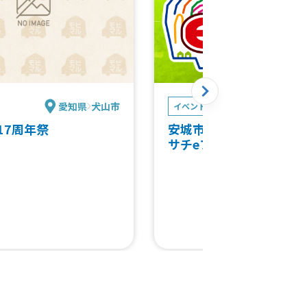
愛知県
犬山市
愛知
イベント
ﾁｬ17周年祭
安城市制施行70周年記
サチeフェス