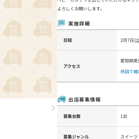
よろしくお願いします。
実施詳細
日程
2月7日(
愛知県尾
アクセス
地図で確
出店募集情報
arrow_forward_ios
募集台数
1台
募集ジャンル
スイーツ