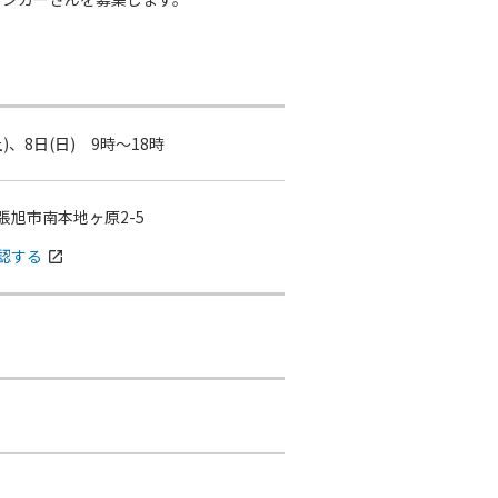
土)、8日(日) 9時～18時
張旭市南本地ヶ原2-5
認する
open_in_new