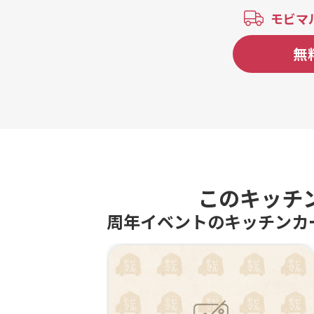
ス、ミルクティ・チュロスセット、コ
モビマ
ーヒー・チュロスセット、ホットチョ
コレート・チュロスセット、勲碧 純
無
米吟醸 夢吟香 五条川桜、青木 米
宗 純米酒 、東龍 龍田屋 特別純
米酒、白老 特別純米酒、金虎 大吟
醸 名古屋城本丸御殿、金鯱 純米吟
醸 山田錦、柴田 家康の里 純米吟
醸 夢山水、丸石 純米吟醸 三河武
士、日本酒 飲み比べセット、日本
酒 飲み比べセット お摘み付、九州
クラフト日向夏、金鯱名古屋赤味噌ラ
ガー、一番搾り生ビール、スプリング
このキッチ
バレー 豊潤<４９６>、大人のクッピ
周年イベントのキッチンカ
ーラムネチューハイ、チューハイ オ
リジナル・レモン、横丁ダルマサワ
ー ラムネサワー、横丁ダルマサワ
ー 梅干し、ブラックニッカハイボー
ル、アイスコーヒー 、ホットコーヒ
ー 、アイス・ココア、ホットチョコ
レート、ミルクティー（アイスorホッ