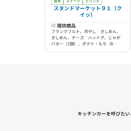
食事
スイーツ
ドリンク
スタンドマーケット９１（ク
イッ）
提供商品
フランクフルト、冷やし きしめん、
きしめん、チーズ ハットグ、じゃが
バター（2個）、ポテト・もち（6
個）、鈴木家のチチローカレー、名古
屋どてめし、おでん定食、七宝味噌
どて煮 一皿、おでん7品 一皿、知多
牛肉まん、メガ盛り ポップコーン、
ポンデケージョ（4個）、ポンデケージ
ョ（2個）、ホタルイカの沖漬け 一
皿、甲いかの雲丹味噌和え 一皿、え
だまめ てんこ盛り 一カップ、ライ
ス、果実氷ミックス、果実氷イチゴ、
果実氷マンゴー、ミニチュロス チョ
コレート ８個入、ぜんざい、雪見だ
キッチンカーを呼びたい
いふく・ぜんざい、ポンデケージョ
ドリンクセット ４個、ポンデケージ
ョ２個 ドリンクセット、ロックアイ