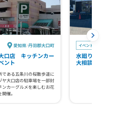
愛知県
丹羽郡大口町
岐阜
イベント
大口店 キッチンカー
水廻り製品即売会＆リフ
ベント
大相談会 買取100食
所である五条川の桜散歩道に
ヅヤ大口店の駐車場を一部封
チンカーグルメを楽しむお花
を開催。