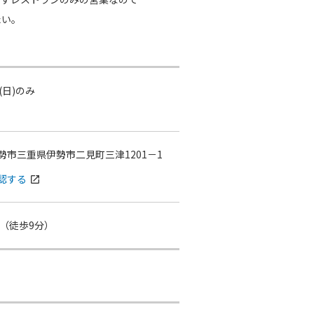
たい。
(日)のみ
勢市三重県伊勢市二見町三津1201－1
認する
open_in_new
（徒歩9分）