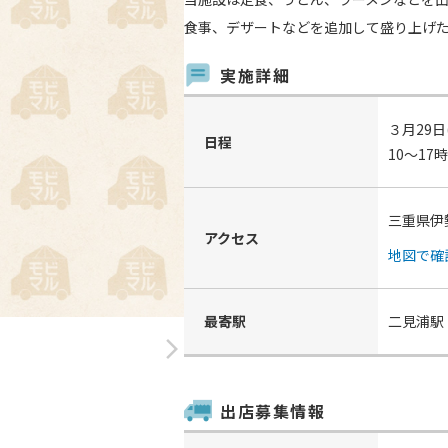
食事、デザートなどを追加して盛り上げ
実施詳細
３月29日
日程
10～17時
三重県伊
アクセス
地図で確
最寄駅
二見浦駅
arrow_forward_ios
出店募集情報