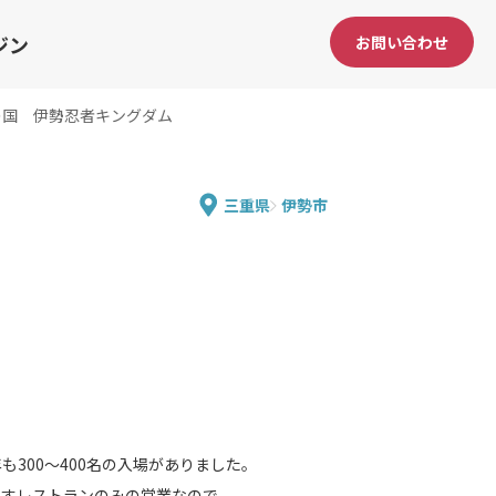
ジン
お問い合わせ
の国 伊勢忍者キングダム
三重県
伊勢市
300～400名の入場がありました。
出すレストランのみの営業なので