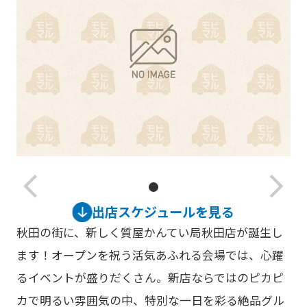
arrow_back_ios_new
arrow_forward_ios
出店スケジュールを見る
秋田の街に、新しく質屋かんてい局秋田店が誕生し
ます！オープンを祝う活気あふれる会場では、心躍
るイベントが盛りだくさん。新店ならではのピカピ
カで明るい雰囲気の中、特別な一日を彩る絶品グル