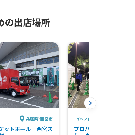
豚バラカレー、カレーライ
セット)ポテト小、セット)チ
ット)クレープ、セット)団
めの出店場所
ツジュース
兵庫県
西宮市
兵庫
イベント
ケットボール 西宮ス
プロバスケットボール 