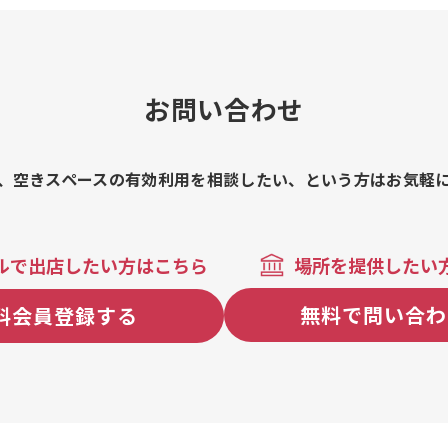
ト、フライ
種類、氷カフェ、フルーツミルクスム
焼き(明太
ージー２種類、フラペラッタ２種類、
絶品!! 惣
鎌倉チュロス、でっかいどーじゃがバ
ト)、たい
ター／じゃが明太マヨ、肉巻きおにぎ
当(９升)
りミニ、ゴロゴロっと味噌豚角煮サン
お問い合わせ
ー、カレー
ド、ソースチキンカツサンド、牛タンし
りセット、店
ぐれサンド、ベーコンポテトサンド、ベ
ラフルわた
ーコンチーズサンド、ソース漬けメン
フレーク、
チカツサンド、みかんホイップサンド、
、空きスペースの有効利用を相談したい、という方はお気軽
ロスドッグ
マンゴーホイップサンド、パインホイ
ク、ナタデ
ップサンド、チョコザックホイップサ
からあげ串、
ンド、ドッグ３種類、炙りんチーズド
ローストチ
ッグ、ホットドッグ、ＢＢＱフランクフ
ルで出店したい方はこちら
場所を提供したい
ズ)、ロング
ルト、富良野メロンパンラスク、ホッ
ポテト(ガ
トドリンク各種、ブリオッシュメロン
無料で問い合わ
料会員登録する
ロングポテ
パン、塩バターメロンパン、紅茶メロン
(とんかつ)
パン、チョコチップメロンパン、北海道
グ)、ホット
メロンクリーム・メロンパン、カスタ
トサンド(か
ードクリームメロンパン、美味すぎブ
ムチーズ)、
リオッシュメロンパン、欧風焼きカレ
ットサンド
ーパン、ロイヤルクロワッサン、ハッシ
ド(ツナマ
ュドポテト３枚セット、パン・ア・