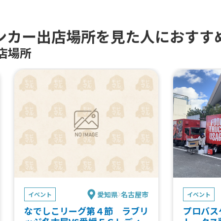
げカレー、
ラ・クレーム、チーズケーキのパン、
ス、大盛、
北海道メロン・ブリオッシュロール、
ュロス、セ
ウィンナークロワッサン、雪氷ショコ
ンカー出店場所を見た人におすす
子、フルー
ラ
店場所
愛知県
名古屋市
イベント
イベント
なでしこリーグ第４節 ラブリ
プロバス