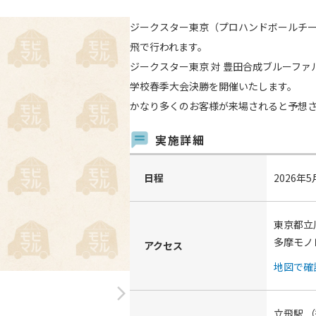
ジークスター東京（プロハンドボールチー
飛で行われます。
ジークスター東京 対 豊田合成ブルーファ
学校春季大会決勝を開催いたします。
かなり多くのお客様が来場されると予想
実施詳細
日程
2026年5
東京都立
多摩モノ
アクセス
地図で確
arrow_forward_ios
立飛駅
（