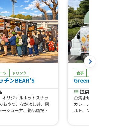
ーツ
ドリンク
食事
スイーツ
ドリンク
チンBEAR'S
Green Box
品
提供商品
、オリジナルホットスナッ
台湾まぜごはん HOT、チーズ
んのおやつ、なかよし丼、唐
カレー、いちごミルク、キウイ
ャーシュー丼、絶品唐揚
ルト、ソーダ割ソフトドリンク
サンド、ハンバーガー、コロ
氷、かきごおり、いちごのクレ
ー、唐揚げバーガー、ホッ
キャラメルバナナナッツ、チョ
ラップサンド、ロングポテ
ナオレオ、オレオチョコ、アッ