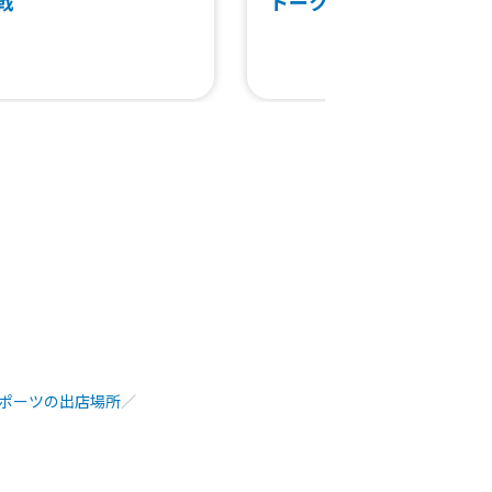
戦
トークス戦
スポーツの出店場所
／