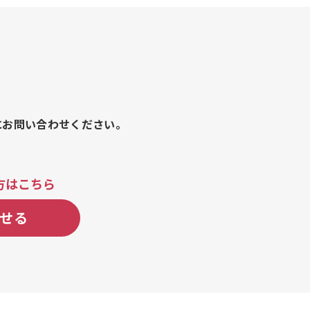
ドポテト、たこ焼き、たこ
ャラメルシナモン、チョコバナ
マヨ)、焼きそば、チュロス、
&チーズ、台湾まぜごはん、ガ
菜おむすび、いなり(2個セッ
ス、ネギキーマカレー、角煮丼
やき、コーヒー、特選中華弁
ボール、レモンサワー、瓶ビー
、あんかけ焼きそば、カツカレ
フトドリンク各種
うどん、惣菜おむすび&いな
舗で一番人気!! 唐揚げ、カ
あめ、新食感かき氷! スノー
さつまいもチップス、チュ
にお問い合わせください。
、選べる！こだわりフラン
ココドリンク、スペアリブ、
手羽元のからあげ(3本)、
キン、ロングポテト(チー
方はこちら
ポテト(明太マヨ)、ロング
ーリック＆ペッパーソース)、
せる
ト(チョコ)、ホットサンド
、ホットサンド(ハンバー
サンド(アジフライ)、ホッ
らあげ)、ホットサンド(ハ
ホットサンド(タマゴ)、ホ
(ポテトサラダ)、ホットサン
ヨ)、ハンバーグカレー、唐揚