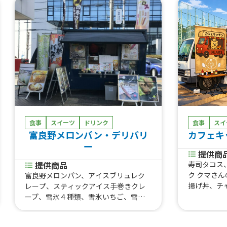
食事
スイーツ
ドリンク
食事
スイ
富良野メロンパン・デリバリ
カフェキッ
ー
提供商
提供商品
寿司タコス
ク クマさ
富良野メロンパン、アイスブリュレク
揚げ丼、チ
レープ、スティックアイス手巻きクレ
げ、ホット
ープ、雪氷４種類、雪氷いちご、雪氷
ッケバーガ
マンゴー、雪氷抹茶、雪氷コーヒー、
トドッグ、
アイスドリンク４種類、氷サイダー４