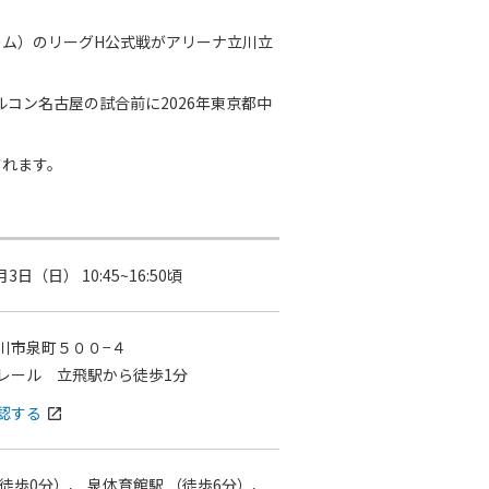
ム）のリーグH公式戦がアリーナ立川立
ルコン名古屋の試合前に2026年東京都中
されます。
月3日（日） 10:45~16:50頃
川市泉町５００−４
レール 立飛駅から徒歩1分
認する
open_in_new
徒歩0分）、
泉体育館駅
（徒歩6分）、