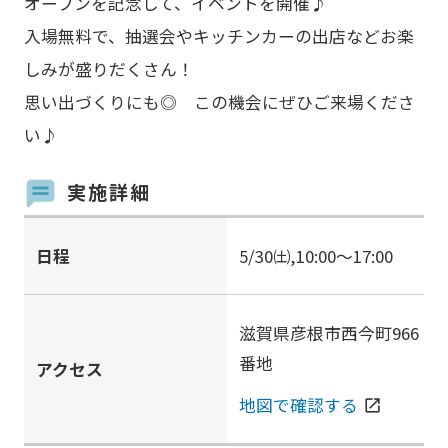
オープンを記念して、イベントを開催♪
入場無料で、抽選会やキッチンカーの出店などお楽
しみが盛りだくさん！
思い出づくりにも◎ この機会にぜひご来場くださ
い♪
実施詳細
日程
5/30㈯,10:00～17:00
滋賀県彦根市西今町966
番地
アクセス
地図で確認する
open_in_new