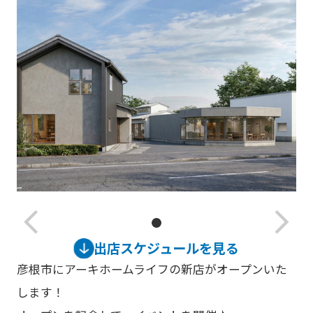
arrow_back_ios_new
arrow_forward_ios
出店スケジュールを見る
彦根市にアーキホームライフの新店がオープンいた
します！