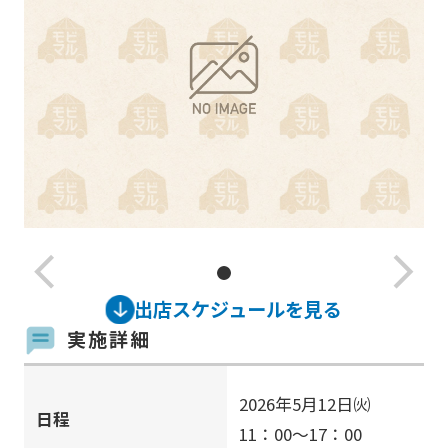
arrow_back_ios_new
arrow_forward_ios
出店スケジュールを見る
実施詳細
2026年5月12日㈫
日程
11：00～17：00