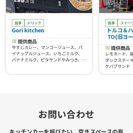
食事
ドリンク
食事
スイー
Gori kitchen
トルコ＆ハ
TO(旧ヨ
提供商品
牛すじカレー、マンゴージュース、パ
提供商品
イナップルジュース、いちごミルク、
レモネード、
バナナミルク、ピタサンドやみつき、ホ
ダックステー
ットドッグBEEF100%、ホットドッグ
ケバブサンド
サルサ、ホットドッグスパイシーミー
ト、ホットドッグトマトソース、ホッ
トドッグチーズ、ホットドッグプレー
ン、カレーパン、ピタパンサンドプレー
ン
お問い合わせ
キッチンカーを呼びたい、空きスペースの有