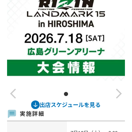
arrow_back_ios_new
arrow_forward_ios
出店スケジュールを見る
実施詳細