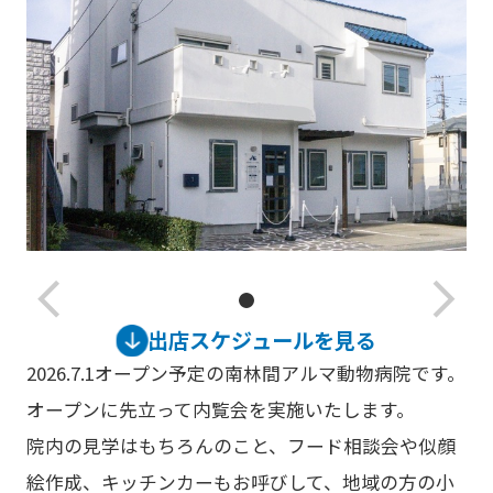
arrow_back_ios_new
arrow_forward_ios
出店スケジュールを見る
2026.7.1オープン予定の南林間アルマ動物病院です。
オープンに先立って内覧会を実施いたします。
院内の見学はもちろんのこと、フード相談会や似顔
絵作成、キッチンカーもお呼びして、地域の方の小