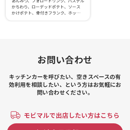
あんみつ、フォロードリンク、パステル
かちわり、ローデッドポテト、ソース
かけポテト、骨付きフランク、ホット
チョコレート、推し色デザートドリン
ク、タピオカミルクティー(イベント)、
推し色ドリンク、フランクフルト(イベ
ント)、コーンポタージュ(L)、ホットド
ッグ、カップチュロス、唐揚げ、シャカ
シャカポテトL、シャカシャカポテト
M、トルティーヤ(イベント用)、学割 ト
お問い合わせ
ルポテドリセット、学割 トルポテセッ
ト、学割 トルドリセット、学割 トルテ
ィーヤ、かき氷、トルティーヤセット
キッチンカーを呼びたい、空きスペースの有
(イベント用)、ワンタンスープ、コーン
効利用を相談したい、という方はお気軽にお
スープ、プリンアラモード、トルティ
問い合わせください。
ーヤセット、シャカシャカポテト＆推
し色ドリンク、シャカシャカポテト＆
ソフトドリンク、フランクフルト、推
し色ドリンク(全6色)、ソフトドリン
モビマルで出店したい方はこちら
ク、シャカシャカポテト、焼きそば、
トルティーヤ、ゼリー入りかき氷