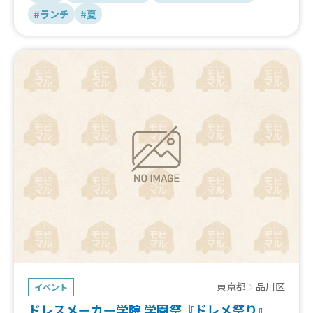
軽食、ワンハンドメニュー、冷たい飲み物、スイーツ系な
#ランチ
#夏
ど、高校生・保護者が利用しやすいメニューを歓迎しま
す！
東京都
品川区
イベント
ドレスメーカー学院 学園祭『ドレメ祭り』