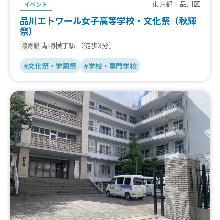
東京都
品川区
イベント
品川エトワール女子高等学校・文化祭（秋輝
祭）
青物横丁駅
（徒歩3分）
最寄駅
#文化祭・学園祭
#学校・専門学校