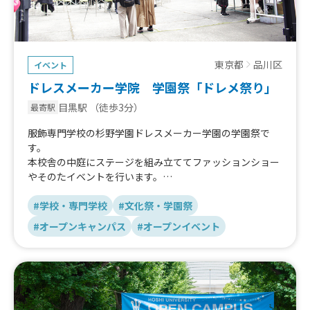
東京都
品川区
イベント
ドレスメーカー学院 学園祭「ドレメ祭り」
目黒駅
（徒歩3分）
最寄駅
服飾専門学校の杉野学園ドレスメーカー学園の学園祭で
す。
本校舎の中庭にステージを組み立ててファッションショー
やそのたイベントを行います。
本校学生だけではなく隣接する杉野大学の学生や見学に来
る多数の高校生、近隣住民の方など多くの方が訪れるイベ
#学校・専門学校
#文化祭・学園祭
ントです！
#オープンキャンパス
#オープンイベント