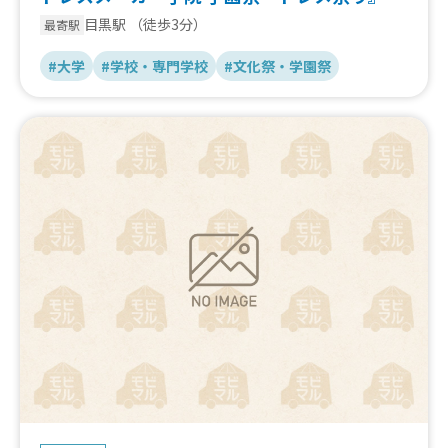
目黒駅
（徒歩3分）
最寄駅
#大学
#学校・専門学校
#文化祭・学園祭