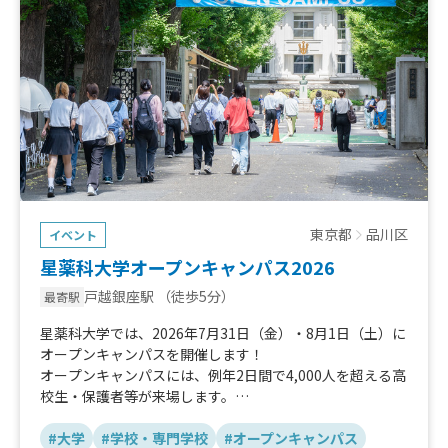
東京都
品川区
イベント
星薬科大学オープンキャンパス2026
戸越銀座駅
（徒歩5分）
最寄駅
星薬科大学では、2026年7月31日（金）・8月1日（土）に
オープンキャンパスを開催します！
オープンキャンパスには、例年2日間で4,000人を超える高
校生・保護者等が来場します。
来場者の昼食・軽食の選択肢を増やすため、キッチンカー
の出店を予定しています！
#大学
#学校・専門学校
#オープンキャンパス