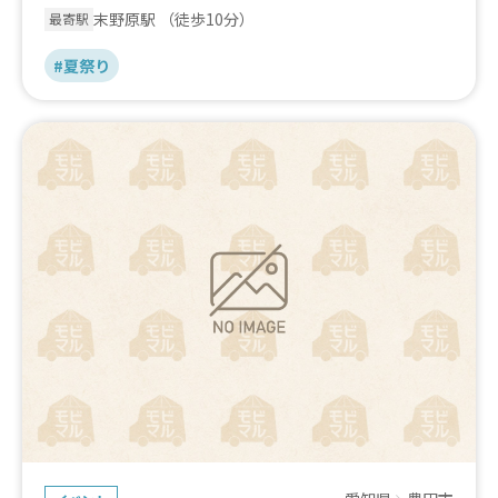
末野原駅
（徒歩10分）
最寄駅
#夏祭り