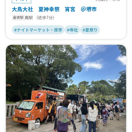
大鳥大社 夏神幸祭 宵宮 ＠堺市
鳳駅
（徒歩7分）
最寄駅
#ナイトマーケット・夜市
#寺社
#夏祭り