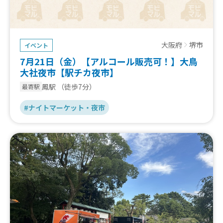
大阪府
堺市
イベント
7月21日（金）【アルコール販売可！】大鳥
大社夜市【駅チカ夜市】
鳳駅
（徒歩7分）
最寄駅
#ナイトマーケット・夜市