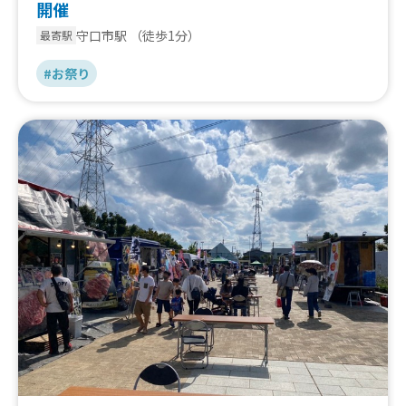
開催
守口市駅
（徒歩1分）
最寄駅
#お祭り