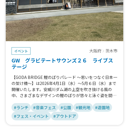
大阪府
茨木市
イベント
GW グラビテートサウンズ２６ ライブス
テージ
【GODA BRIDGE 鯉のぼりパレード 〜思いをつなぐ⽇本⼀
の架け橋〜】は2026年4⽉1⽇（⽔）〜5⽉６⽇（⽔）まで
開催いたします。安威川ダム湖の上空を吹き抜ける風の
中、さまざまなデザインの鯉のぼりが悠々と泳ぐ姿を間近
でみながら、橋を渡ることができ原⾵景が残る自然豊かな
いばきたエリアにふさわしい日本の伝統文化を肌で感じる
#ランチ
#音楽フェス
#公園
#観光地
#遊園地
ことができるイベントです。なお、4月29日（水）からの
#フェス・イベント
#アウトドア
ゴールデンウィーク中に橋を往復した小学生までのお子様
には「日本一のつり橋 制覇記念シール」をプレゼントしま