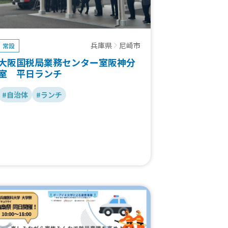
兵庫県
尼崎市
常設
大阪国税局業務センター室阪神分
室 平日ランチ
#自治体
#ランチ