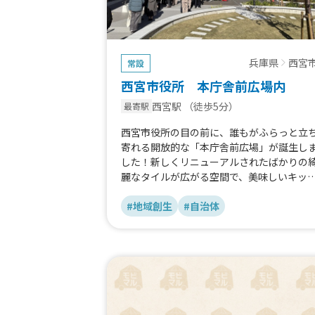
兵庫県
西宮
常設
西宮市役所 本庁舎前広場内
西宮駅
（徒歩5分）
最寄駅
西宮市役所の目の前に、誰もがふらっと立
寄れる開放的な「本庁舎前広場」が誕生し
した！新しくリニューアルされたばかりの
麗なタイルが広がる空間で、美味しいキッ
ンカーのグルメを楽しみませんか？お散歩
ついでや、ちょっとしたリフレッシュにぴ
#地域創生
#自治体
たり。新しくなった広場を、みんなで賑や
に楽しみましょう！