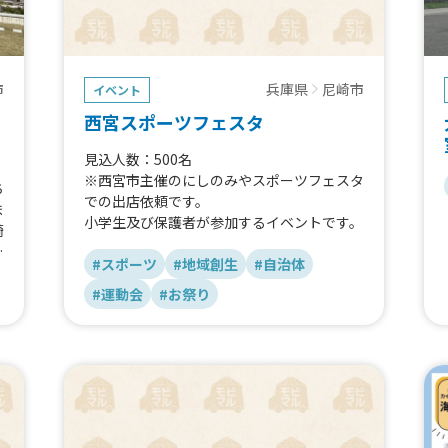
兵庫県
尼崎市
市
イベント
西宮スポーツフェスタ
見込人数：500名
※西宮市主催のにしのみやスポーツフェスタ
ち
での出店依頼です。
ま
小学生及び保護者が参加するイベントです。
綺
チ
#スポーツ
#地域創生
#自治体
の
っ
#運動会
#お祭り
か