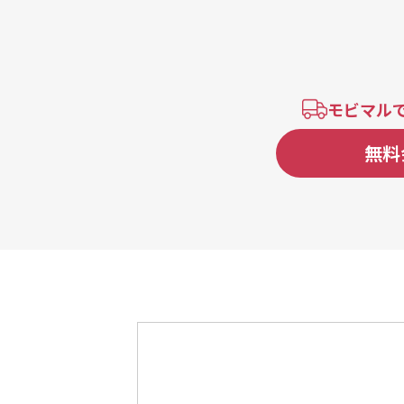
モビマル
無料