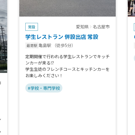
愛知県
名古屋市
常設
学生レストラン 併設出店 常設
亀島駅
（徒歩5分）
最寄駅
定期開催で行われる学生レストランでキッチ
ンカーが来る⁉︎
学生生徒のフレンチコースとキッチンカーを
お楽しみください！
市
#学校・専門学校
ン
や