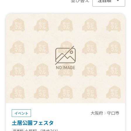
大阪府
守口市
イベント
土居公園フェスタ
土居駅
（徒歩2分）
最寄駅