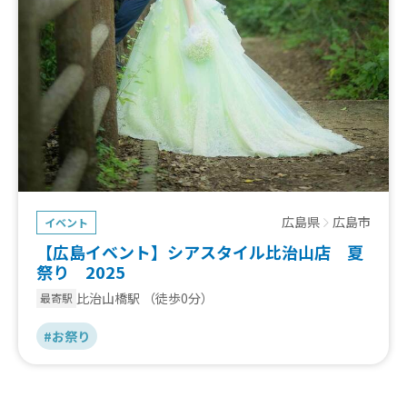
広島県
広島市
イベント
【広島イベント】シアスタイル比治山店 夏
祭り 2025
比治山橋駅
（徒歩0分）
最寄駅
#お祭り