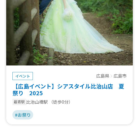
広島県
広島市
イベント
【広島イベント】シアスタイル比治山店 夏
祭り 2025
比治山橋駅
（徒歩0分）
最寄駅
#お祭り