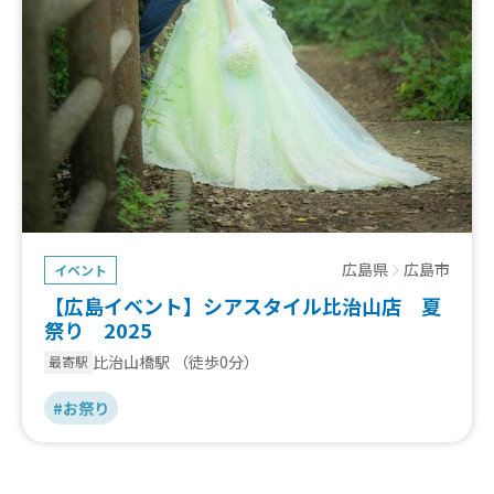
広島県
広島市
イベント
【広島イベント】シアスタイル比治山店 夏
祭り 2025
比治山橋駅
（徒歩0分）
最寄駅
#お祭り