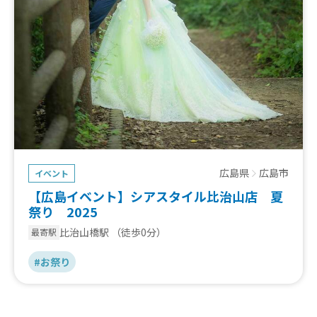
広島県
広島市
イベント
【広島イベント】シアスタイル比治山店 夏
祭り 2025
比治山橋駅
（徒歩0分）
最寄駅
#お祭り